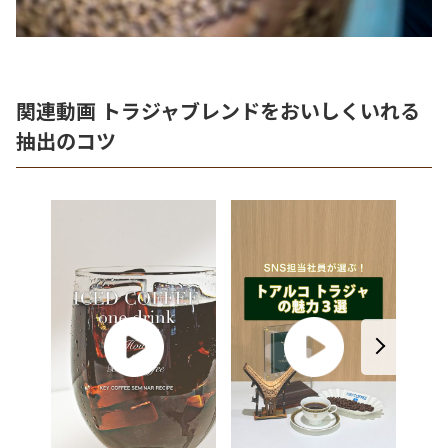
関連動画 トラジャブレンドをおいしくいれる
抽出のコツ
トアル
き立た
業務用