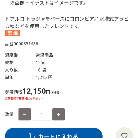
※画像・イラストはイメージです。
トアルコ トラジャをベースにコロンビア産水洗式アラビ
カ種などを使用したブレンドです。
品番
0000351486
温度帯
常温商品
規格
125g
入り数
10 袋
単価
1,215 円
12,150
参考価格
円
（税抜）
会員登録で卸価格になります >
数量