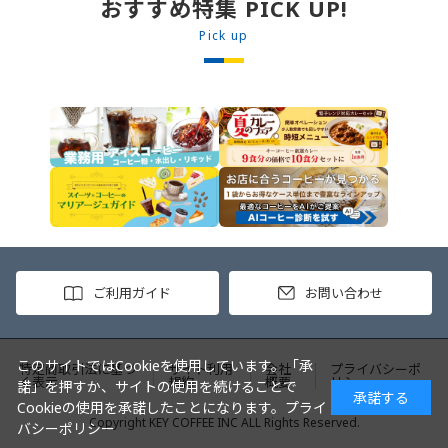
おすすめ特集 PICK UP!
からカレーソースをかけ、サラダを
盛りつけます。 ※牛丼の素のたれを
Pick up
かけてもおいしく召し上がれます。
ご利用ガイド
お問い合わせ
このサイトではCookieを使用しています。「承
特定商取引法に基づ
サイト利用
会社
プライバシーポ
く表示
規約
概要
リシー
諾」を押すか、サイトの使用を続けることで
承諾する
Cookieの使用を承諾したことになります。
プライ
Copyright KEY COFFEE INC ALL Rights Reserved.
バシーポリシー