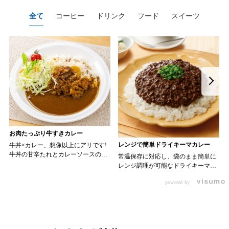
全て
コーヒー
ドリンク
フード
スイーツ
お肉たっぷり牛すきカレー
レンジで簡単ドライキーマカレー
牛丼×カレー、想像以上にアリです!
牛丼の甘辛たれとカレーソースのス
常温保存に対応し、袋のまま簡単に
パイスが新たなおいしさを生み出し
レンジ調理が可能なドライキーマカ
ます。 【材料】 ・0000314917 日東
レーです! トッピング次第でお店の
ベスト JG牛丼の素ＤＸ 90g ・
powered by
オリジナルメニューにアレンジも可
ン 30m
0000323731 プロジーヌ カレーソー
能です♪ 【使用商品】
か
ス 200g 【作り方】 1. 牛丼の素を
0000353070 プロジーヌ ドライキ
沸騰したお湯で約8分ほどボイルし温
ーマカレー （160g） 10袋
めます。 2. ごはんを皿に盛り、牛
丼の素を中央にのせます。 3. 手前