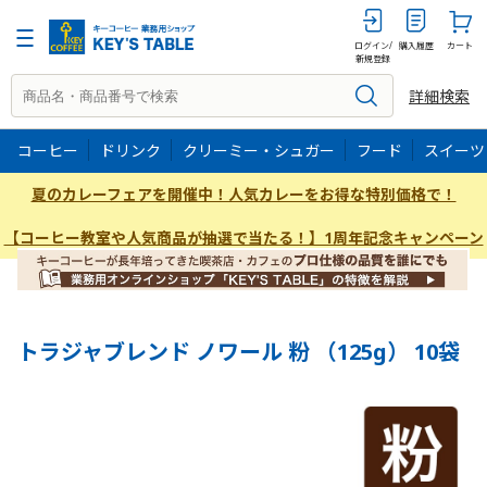
125g
ログイン/
購入履歴
カート
新規登録
詳細検索
コーヒー
ドリンク
クリーミー・シュガー
フード
スイーツ
夏のカレーフェアを開催中！人気カレーをお得な特別価格で！
【コーヒー教室や人気商品が抽選で当たる！】1周年記念キャンペーン
トラジャブレンド ノワール 粉 （125g） 10袋