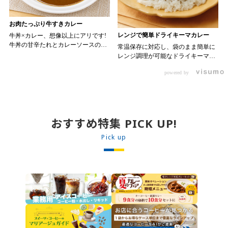
お肉たっぷり牛すきカレー
レンジで簡単ドライキーマカレー
牛丼×カレー、想像以上にアリです!
牛丼の甘辛たれとカレーソースのス
常温保存に対応し、袋のまま簡単に
パイスが新たなおいしさを生み出し
レンジ調理が可能なドライキーマカ
ます。 【材料】 ・0000314917 日東
レーです! トッピング次第でお店の
ベスト JG牛丼の素ＤＸ 90g ・
powered by
ン 30m
オリジナルメニューにアレンジも可
0000323731 プロジーヌ カレーソー
か
能です♪ 【使用商品】
ス 200g 【作り方】 1. 牛丼の素を
0000353070 プロジーヌ ドライキ
沸騰したお湯で約8分ほどボイルし温
ーマカレー （160g） 10袋
めます。 2. ごはんを皿に盛り、牛
丼の素を中央にのせます。 3. 手前
おすすめ特集 PICK UP!
からカレーソースをかけ、サラダを
盛りつけます。 ※牛丼の素のたれを
Pick up
かけてもおいしく召し上がれます。