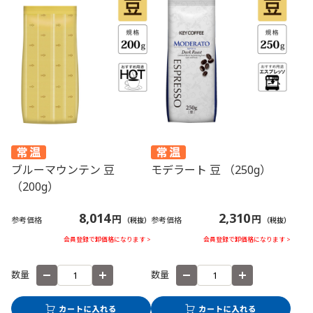
ブルーマウンテン 豆
モデラート 豆 （250g）
（200g）
8,014
2,310
円
円
参考価格
参考価格
（税抜）
（税抜）
会員登録で卸価格になります >
会員登録で卸価格になります >
数量
数量