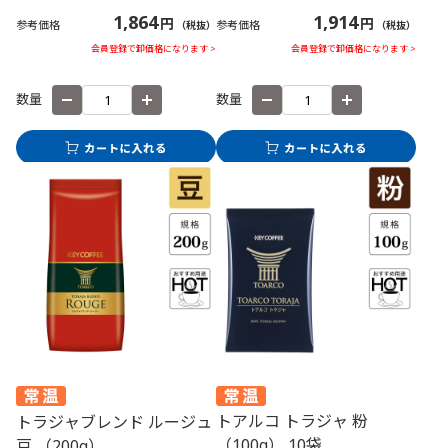
1,864
1,914
円
円
参考価格
参考価格
（税抜）
（税抜）
会員登録で卸価格になります >
会員登録で卸価格になります >
数量
数量
トアルコ トラジャ 粉
トラジャブレンド ルージュ
（100g） 10袋
豆 （200g）