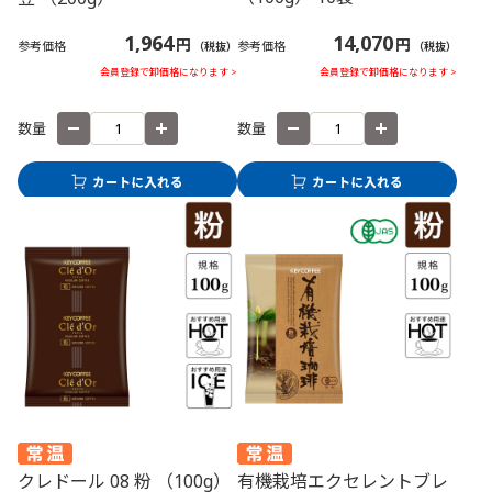
14,070
1,964
円
円
参考価格
参考価格
（税抜）
（税抜）
会員登録で卸価格になります >
会員登録で卸価格になります >
数量
数量
クレドール 08 粉 （100g）
有機栽培エクセレントブレ