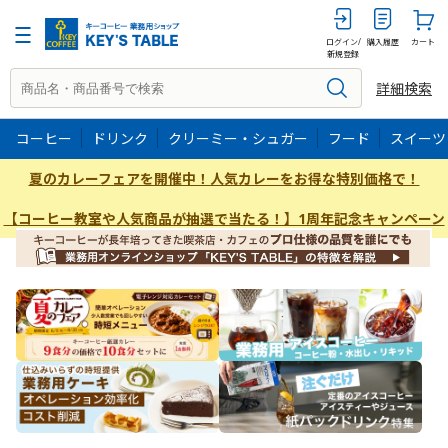
ログイン/
購入履歴
カート
新規登録
詳細検索
コーヒー
ドリンク
クリーミー・シュガー
フード
スイーツ
夏のカレーフェアを開催中！人気カレーをお得な特別価格で！
【コーヒー教室や人気商品が抽選で当たる！】1周年記念キャンペーン