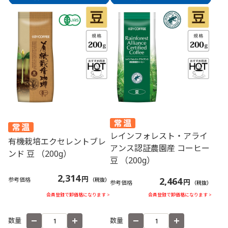
レインフォレスト・アライ
有機栽培エクセレントブレ
アンス認証農園産 コーヒー
ンド 豆 （200g）
豆 （200g）
2,314
円
2,464
参考価格
（税抜）
円
参考価格
（税抜）
会員登録で卸価格になります >
会員登録で卸価格になります >
数量
数量