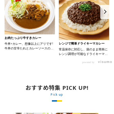
お肉たっぷり牛すきカレー
レンジで簡単ドライキーマカレー
牛丼×カレー、想像以上にアリです!
牛丼の甘辛たれとカレーソースのス
常温保存に対応し、袋のまま簡単に
パイスが新たなおいしさを生み出し
レンジ調理が可能なドライキーマカ
ます。 【材料】 ・0000314917 日東
レーです! トッピング次第でお店の
ベスト JG牛丼の素ＤＸ 90g ・
powered by
オリジナルメニューにアレンジも可
ン 30m
0000323731 プロジーヌ カレーソー
能です♪ 【使用商品】
か
ス 200g 【作り方】 1. 牛丼の素を
0000353070 プロジーヌ ドライキ
沸騰したお湯で約8分ほどボイルし温
ーマカレー （160g） 10袋
めます。 2. ごはんを皿に盛り、牛
丼の素を中央にのせます。 3. 手前
おすすめ特集 PICK UP!
からカレーソースをかけ、サラダを
盛りつけます。 ※牛丼の素のたれを
Pick up
かけてもおいしく召し上がれます。