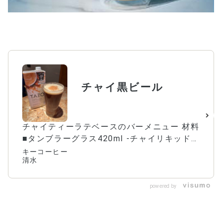
チャイ黒ビール
チャイティーラテベースのバーメニュー 材料
■タンブラーグラス420ml -チャイリキッド
60ml -⿊ビール グラス上まで -シナモンパウ
キーコーヒー
清水
ダー 適量 作り⽅ ①チャイリキッドをタンブ
ラーグラス に⼊れる ②⿊ビールを⼊れる ③
シナモンパウダーをかける
powered by