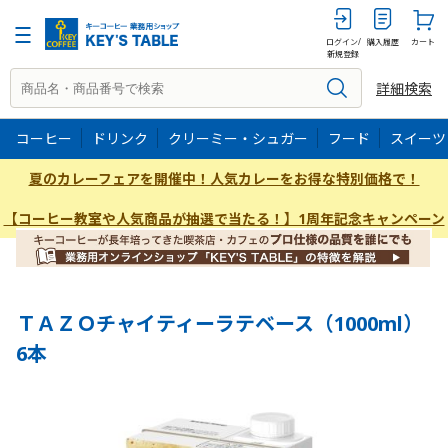
1000ml
ログイン/
購入履歴
カート
新規登録
詳細検索
コーヒー
ドリンク
クリーミー・シュガー
フード
スイーツ
夏のカレーフェアを開催中！人気カレーをお得な特別価格で！
【コーヒー教室や人気商品が抽選で当たる！】1周年記念キャンペーン
ＴＡＺＯチャイティーラテベース（1000ml）
6本