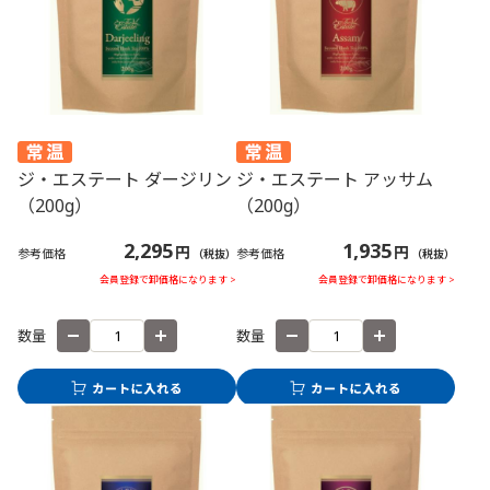
ップに1を注ぎ、ホイップクリー
ム（30g）を絞る。 ストロベリ
ーシロップ（30g）をかけ、冷凍
ストロベリー（3g）を添える。 3
お好みでタイムを飾る。
ジ・エステート ダージリン
ジ・エステート アッサム
（200g）
（200g）
2,295
1,935
円
円
参考価格
参考価格
（税抜）
（税抜）
会員登録で卸価格になります >
会員登録で卸価格になります >
数量
数量