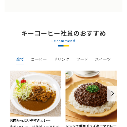
キーコーヒー社員のおすすめ
Recommend
全て
コーヒー
ドリンク
フード
スイーツ
お肉たっぷり牛すきカレー
レンジで簡単ドライキーマカレー
カ