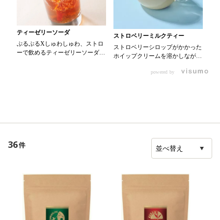
ティーゼリーソーダ
ストロベリーミルクティー
ぷるぷるXしゅわしゅわ、ストロ
ストロベリーシロップがかかった
ーで飲めるティーゼリーソーダ
ホイップクリームを溶かしながら
【材料】 ・0000344334 KEY ア
飲むミルクティー。 ■材料 ティー
イスティー 無糖 200ml ・粉ゼ
powered by
バッグ 1pc （0000352471 KEY
ラチン 4g ・0000339750 サク
ティーバッグ） お湯 60g 牛乳
ラちょい足しはちみつ 大さじ1
100g （0000350557 森永北海道
・炭酸水 90ml ・ミントの葉 ・
業務用3．6牛乳 ） ガムシロップ
レモン ・0000353300 KEY シュ
1個 （0000353300 KEY シュガ
ガーシロップポーション Ｅタイ
ーシロップポーション） ホイッ
プ 適量 【作り方】 1.アイステ
プクリーム 30g （0000065368
ィー200mlにはちみつ大さじ1を入
トーラク プレホイップ プレー
れ、よく溶かしておく 2.ボウルに
36
件
ン） ストロベリーシロップ 30g
粉ゼラチン4gと少量のお湯を入れ
冷凍ストロベリー 3g
てよく混ぜ、ゼラチンが溶けたら
（0000357424 ハーダース ＩＱＦ
1に入れてよく混ぜる 3.2を冷やし
カットフルーツ ストロベリーダ
固め、クラッシュにしてグラスに
イスＮ ） ■レシピ 1ピッチャーに
入れる 4.3に炭酸水90mlを注ぎ、
ティーバッグ（1個）、お湯
適宜レモン、ミント、シュガーシ
（60g）を入れ、1分蒸らす。
ロップを入れる
牛乳（100g）、ガムシロップ（1
個）を加え、混ぜて温める。 2カ