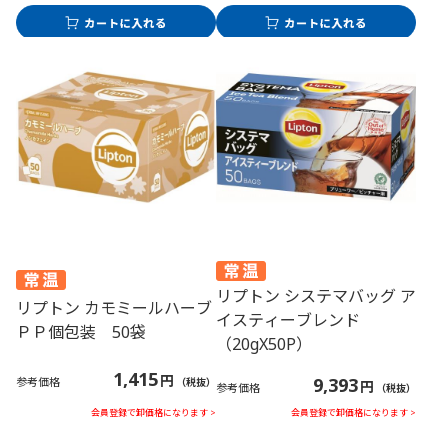
リプトン システマバッグ ア
リプトン カモミールハーブ
イスティーブレンド
ＰＰ個包装 50袋
（20gX50P）
1,415
円
9,393
参考価格
（税抜）
円
参考価格
（税抜）
会員登録で卸価格になります >
会員登録で卸価格になります >