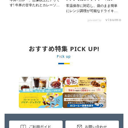
牛丼×カレー、想像以上にアリで
す! 牛丼の甘辛たれとカレーソー
常温保存に対応し、袋のまま簡単
色
スのスパイスが新たなおいしさを
にレンジ調理が可能なドライキー
ラフ
生み出します。 【材料】 ・
マカレーです! トッピング次第で
・0
0000314917 日東ベスト JG牛丼
powered by
お店のオリジナルメニューにアレ
氷メロン 30m
の素ＤＸ 90g ・0000323731 プ
ンジも可能です♪ 【使用商品】
ミダ
ロジーヌ カレーソース 200g
0000353070 プロジーヌ ドラ
00
【作り方】 1. 牛丼の素を沸騰し
イキーマカレー （160g） 10袋
ブルー
たお湯で約8分ほどボイルし温め
00
ます。 2. ごはんを皿に盛り、牛
おすすめ特集 PICK UP!
ップ
丼の素を中央にのせます。 3. 手
・
Pick up
前からカレーソースをかけ、サラ
り
ダを盛りつけます。 ※牛丼の素
入
のたれをかけてもおいしく召し上
水
がれます。
く混ぜる。
2
る
ご利用ガイド
お問い合わせ