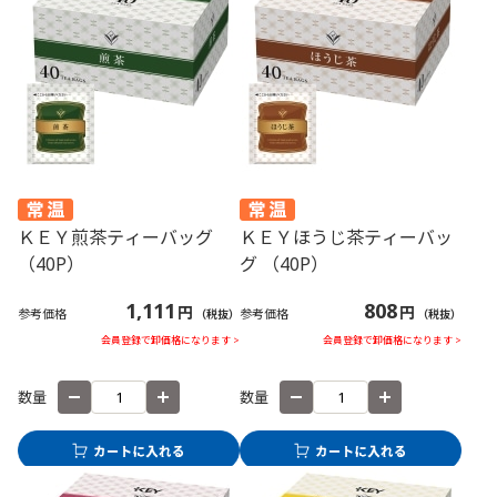
ＫＥＹ煎茶ティーバッグ
ＫＥＹほうじ茶ティーバッ
（40P）
グ （40P）
1,111
808
円
円
参考価格
参考価格
（税抜）
（税抜）
会員登録で卸価格になります >
会員登録で卸価格になります >
数量
数量