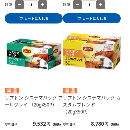
数量
数量
リプトン システマバッグ ア
リプトン システマバッグ カ
ールグレイ （20gX50P）
スタムブレンド
（20gX50P）
9,532
8,780
円
円
参考価格
参考価格
（税抜）
（税抜）