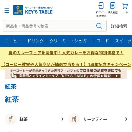
ログイン/
購入履歴
カート
新規登録
詳細検索
コーヒー
ドリンク
クリーミー・シュガー
フード
スイーツ
夏のカレーフェアを開催中！人気カレーをお得な特別価格で！
【コーヒー教室や人気商品が抽選で当たる！】1周年記念キャンペーン
紅茶
紅茶
紅茶
リーフティー