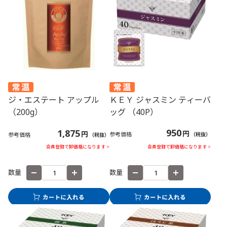
ＫＥＹ ジャスミン ティーバ
ジ・エステート アップル
ッグ （40P）
（200g）
950
1,875
円
円
参考価格
参考価格
（税抜）
（税抜）
会員登録で卸価格になります >
会員登録で卸価格になります >
数量
数量