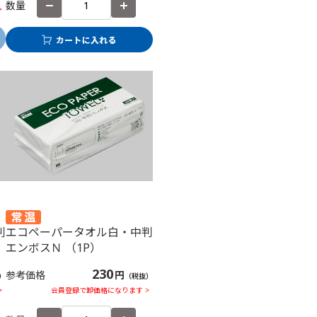
数量
>
判
エコペーパータオル白・中判
エンボスＮ （1P）
230
参考価格
円
）
（税抜）
>
会員登録で卸価格になります >