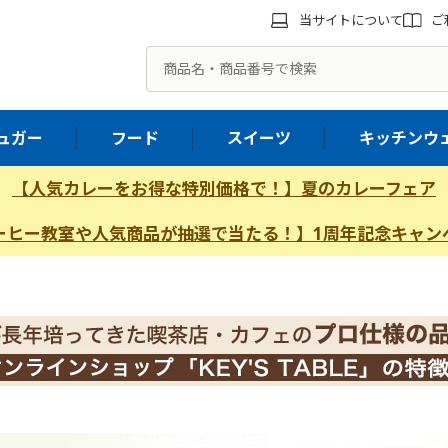
当サイトについて
ご
ュガー
フード
スイーツ
キッチンウ
【人気カレーをお得な特別価格で！】夏のカレーフェア
ーヒー教室や人気商品が抽選で当たる！】1周年記念キャン