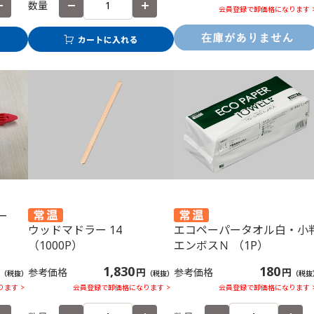
数量
会員登録で卸価格になります 
ー
ウッドマドラー 14
エコペーパータオル白・小
（1000P）
エンボスＮ （1P）
1,830
180
参考価格
円
参考価格
円
（税抜）
（税抜）
（税抜
ます >
会員登録で卸価格になります >
会員登録で卸価格になります 