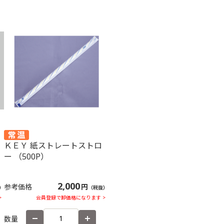
リ
ＫＥＹ 紙ストレートストロ
ー （500P）
2,000
参考価格
円
）
（税抜）
>
会員登録で卸価格になります >
数量