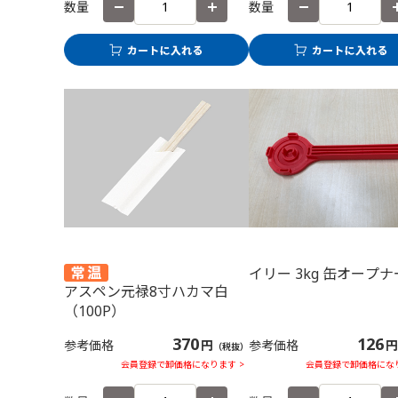
数量
数量
イリー 3kg 缶オープナ
アスペン元禄8寸ハカマ白
（100P）
370
126
参考価格
円
参考価格
円
（税抜）
会員登録で卸価格になります >
会員登録で卸価格になり