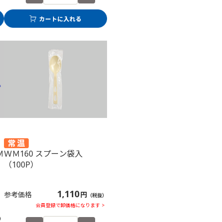
Ｍ
ＷＭ160 スプーン袋入
（100P）
1,110
参考価格
円
（税抜）
会員登録で卸価格になります >
）