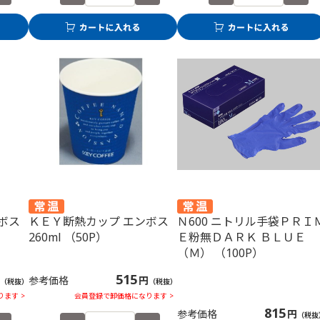
ボス
ＫＥＹ断熱カップ エンボス
Ｎ600 ニトリル手袋ＰＲＩ
260ml （50P）
Ｅ粉無ＤＡＲＫ ＢＬＵＥ
（Ｍ） （100P）
515
参考価格
円
（税抜）
（税抜）
ます >
会員登録で卸価格になります >
815
参考価格
円
（税抜