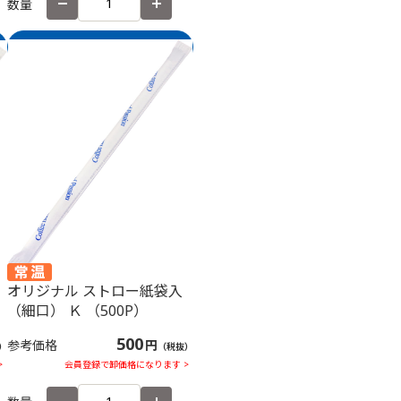
数量
オリジナル ストロー紙袋入
）
（細口） Ｋ （500P）
500
参考価格
円
）
（税抜）
>
会員登録で卸価格になります >