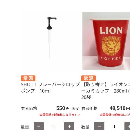
SHOTT フレーバーシロップ
【取り寄せ】ライオン
ポンプ 10ｍl
ーカミカップ 280ml (5
20袋
550
49,510
参考価格
円
参考価格
円
（税抜）
会員登録で卸価格になります >
会員登録で卸価格になり
数量
数量