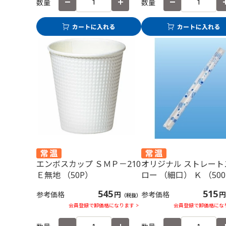
数量
数量
エンボスカップ ＳＭＰ－210
オリジナル ストレート
Ｅ無地 （50P）
ロー （細口） Ｋ （50
545
515
参考価格
円
参考価格
円
（税抜）
会員登録で卸価格になります >
会員登録で卸価格になり