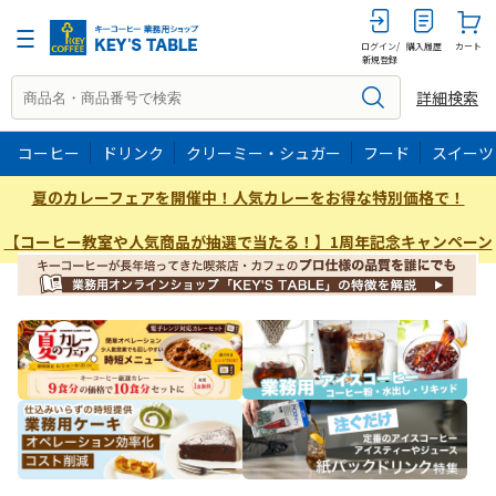
ログイン/
購入履歴
カート
新規登録
詳細検索
コーヒー
ドリンク
クリーミー・シュガー
フード
スイーツ
夏のカレーフェアを開催中！人気カレーをお得な特別価格で！
【コーヒー教室や人気商品が抽選で当たる！】1周年記念キャンペーン