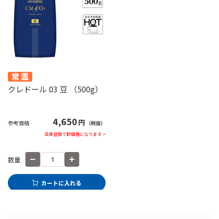
クレドール 03 豆 （500g）
4,650
円
参考価格
（税抜）
会員登録で卸価格になります >
数量