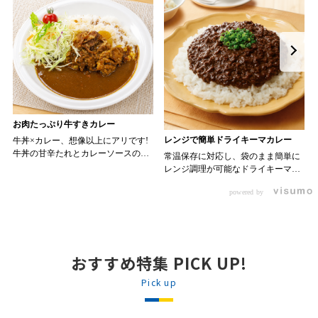
お肉たっぷり牛すきカレー
レンジで簡単ドライキーマカレー
牛丼×カレー、想像以上にアリです!
牛丼の甘辛たれとカレーソースのス
常温保存に対応し、袋のまま簡単に
パイスが新たなおいしさを生み出し
レンジ調理が可能なドライキーマカ
ます。 【材料】 ・0000314917 日東
レーです! トッピング次第でお店の
ベスト JG牛丼の素ＤＸ 90g ・
powered by
オリジナルメニューにアレンジも可
ン 30m
0000323731 プロジーヌ カレーソー
能です♪ 【使用商品】
か
ス 200g 【作り方】 1. 牛丼の素を
0000353070 プロジーヌ ドライキ
沸騰したお湯で約8分ほどボイルし温
ーマカレー （160g） 10袋
めます。 2. ごはんを皿に盛り、牛
丼の素を中央にのせます。 3. 手前
おすすめ特集 PICK UP!
からカレーソースをかけ、サラダを
盛りつけます。 ※牛丼の素のたれを
Pick up
かけてもおいしく召し上がれます。