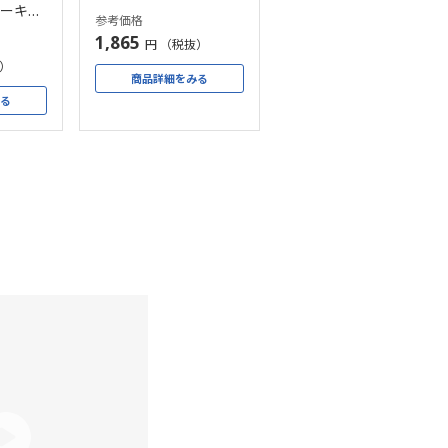
キ （6個）
ケーキ
参考価格
1,865
円 （税抜）
抜）
商品詳細をみる
みる