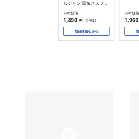
ルジャン 窯焼きスフレ
パンケーキ （76g） 10
参考価格
参考価
袋
1,850
1,960
円 （税抜）
商品詳細をみる
商