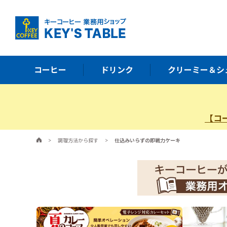
コーヒー
ドリンク
クリーミー＆シ
【コ
>
調理方法から探す
>
仕込みいらずの即戦力ケーキ