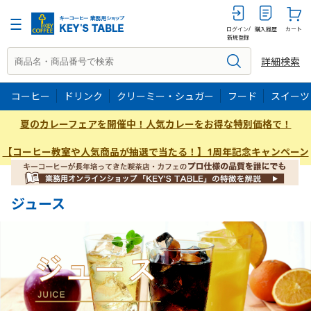
ログイン/
購入履歴
カート
新規登録
詳細検索
コーヒー
ドリンク
クリーミー・シュガー
フード
スイーツ
夏のカレーフェアを開催中！人気カレーをお得な特別価格で！
【コーヒー教室や人気商品が抽選で当たる！】1周年記念キャンペーン
ジュース