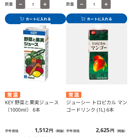
数量
数量
KEY 野菜と果実ジュース
ジューシー トロピカル マン
（1000ml） 6本
ゴードリンク (1L) 6本
1,512
2,625
円
円
参考価格
参考価格
（税抜）
（税抜）