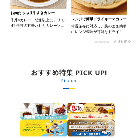
お肉たっぷり牛すきカレー
レンジで簡単ドライキーマカレー
カ
牛丼×カレー、想像以上にアリで
す! 牛丼の甘辛たれとカレーソー
常温保存に対応し、袋のまま簡単
色
スのスパイスが新たなおいしさを
にレンジ調理が可能なドライキー
ラフ
生み出します。 【材料】 ・
マカレーです! トッピング次第で
・0
0000314917 日東ベスト JG牛丼
powered by
お店のオリジナルメニューにアレ
氷メロン 30m
の素ＤＸ 90g ・0000323731 プ
ンジも可能です♪ 【使用商品】
ミダ
ロジーヌ カレーソース 200g
0000353070 プロジーヌ ドラ
00
【作り方】 1. 牛丼の素を沸騰し
イキーマカレー （160g） 10袋
ブルー
たお湯で約8分ほどボイルし温め
00
ます。 2. ごはんを皿に盛り、牛
おすすめ特集 PICK UP!
ップ
丼の素を中央にのせます。 3. 手
・
Pick up
前からカレーソースをかけ、サラ
り
ダを盛りつけます。 ※牛丼の素
入
のたれをかけてもおいしく召し上
水
がれます。
く混ぜる。
2
る