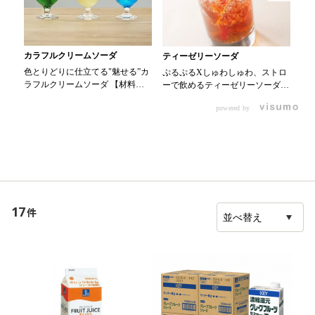
カラフルクリームソーダ
ティーゼリーソーダ
ス
色とりどりに仕立てる"魅せる”カ
ぷるぷるXしゅわしゅわ、ストロ
リ
ラフルクリームソーダ 【材料】
ーで飲めるティーゼリーソーダ
【
・0000341433 スミダ飲料 かき
【材料】 ・0000344334 KEY ア
リ
powered by
氷メロン 30ml ・0000341434 ス
イスティー 無糖 200ml ・粉ゼ
ル
ミダ飲料 かき氷レモン 30ml ・
ラチン 4g ・0000339750 サク
1
0000341435 スミダ飲料 かき氷
ラちょい足しはちみつ 大さじ1
1
ブルーハワイ 30ml ・
・炭酸水 90ml ・ミントの葉 ・
適
0000065368 トーラク プレホイ
レモン ・0000353300 KEY シュ
量
ップ プレーン 30ml ・炭酸水 90ml
ガーシロップポーション Ｅタイ
に
・さくらんぼ 1個 【作
プ 適量 【作り方】 1.アイステ
れ
り方】 1. グラスに氷をたっぷり
ィー200mlにはちみつ大さじ1を入
れ
17
件
入れ、かき氷シロップ30ml、炭酸
れ、よく溶かしておく 2.ボウルに
ミ
水90mlの順に注ぎ、マドラーで軽
粉ゼラチン4gと少量のお湯を入れ
の
く混ぜる。 2. ホイップクリーム
てよく混ぜ、ゼラチンが溶けたら
リュ
20gとサクランボをトッピングす
1に入れてよく混ぜる 3.2を冷やし
し
る。
固め、クラッシュにしてグラスに
出
入れる 4.3に炭酸水90mlを注ぎ、
適宜レモン、ミント、シュガーシ
ロップを入れる