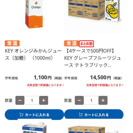
KEY オレンジみかんジュー
【4ケースで500円OFF】
ス（加糖） （1000ml）
KEY グレープフルーツジュ
ース テトラブリック
（1000ml） 24本
1,100
14,500
円
円
参考価格
参考価格
（税抜）
（税抜）
会員登録で卸価格になります >
会員登録で卸価格になります >
数量
数量