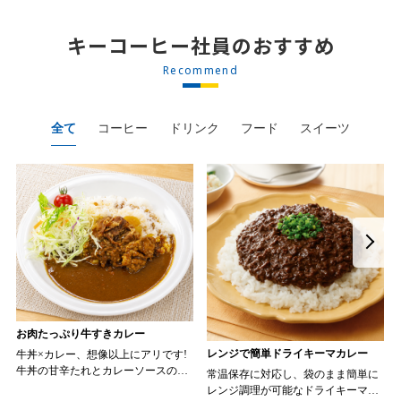
キーコーヒー社員のおすすめ
Recommend
全て
コーヒー
ドリンク
フード
スイーツ
お肉たっぷり牛すきカレー
レンジで簡単ドライキーマカレー
牛丼×カレー、想像以上にアリです!
牛丼の甘辛たれとカレーソースのス
常温保存に対応し、袋のまま簡単に
パイスが新たなおいしさを生み出し
レンジ調理が可能なドライキーマカ