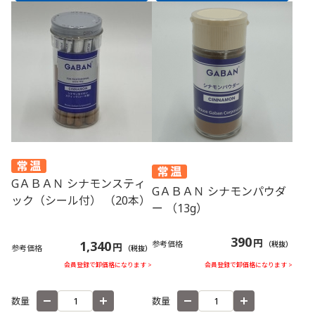
GＡＢＡＮ シナモンスティ
GＡＢＡＮ シナモンパウダ
ック（シール付） （20本）
ー （13g）
390
円
1,340
参考価格
（税抜）
円
参考価格
（税抜）
会員登録で卸価格になります >
会員登録で卸価格になります >
数量
数量