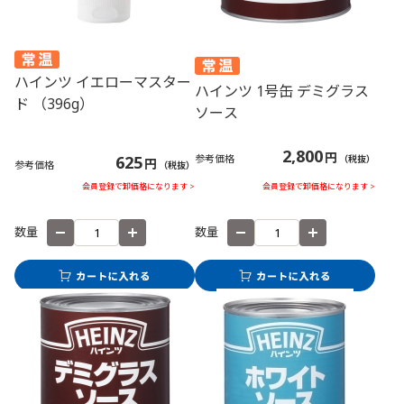
ハインツ イエローマスター
ハインツ 1号缶 デミグラス
ド （396g）
ソース
2,800
円
625
参考価格
（税抜）
円
参考価格
（税抜）
会員登録で卸価格になります >
会員登録で卸価格になります >
数量
数量