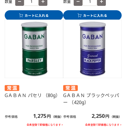
数量
数量
GＡＢＡＮ パセリ （80g）
GＡＢＡＮ ブラックペッパ
ー （420g）
1,275
2,250
円
円
参考価格
参考価格
（税抜）
（税抜）
会員登録で卸価格になります >
会員登録で卸価格になります >