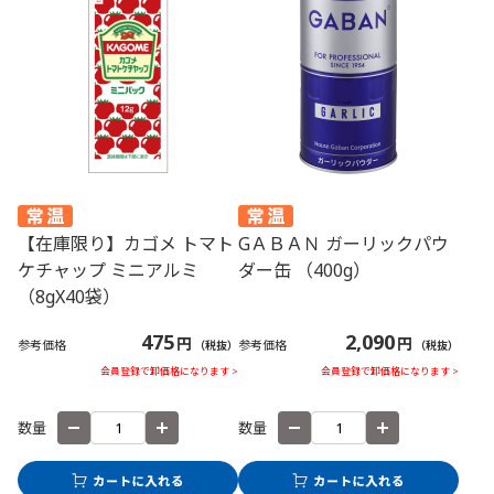
【在庫限り】カゴメ トマト
GＡＢＡＮ ガーリックパウ
ケチャップ ミニアルミ
ダー缶 （400g）
（8gX40袋）
475
2,090
円
円
参考価格
参考価格
（税抜）
（税抜）
会員登録で卸価格になります >
会員登録で卸価格になります >
数量
数量