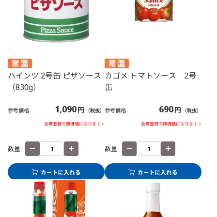
ハインツ 2号缶 ピザソース
カゴメ トマトソース 2号
（830g）
缶
1,090
690
円
円
参考価格
参考価格
（税抜）
（税抜）
会員登録で卸価格になります >
会員登録で卸価格になります >
数量
数量