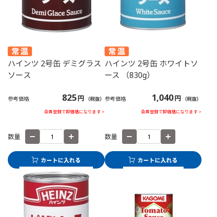
ハインツ 2号缶 デミグラス
ハインツ 2号缶 ホワイトソ
ソース
ース （830g）
825
1,040
円
円
参考価格
参考価格
（税抜）
（税抜）
会員登録で卸価格になります >
会員登録で卸価格になります >
数量
数量