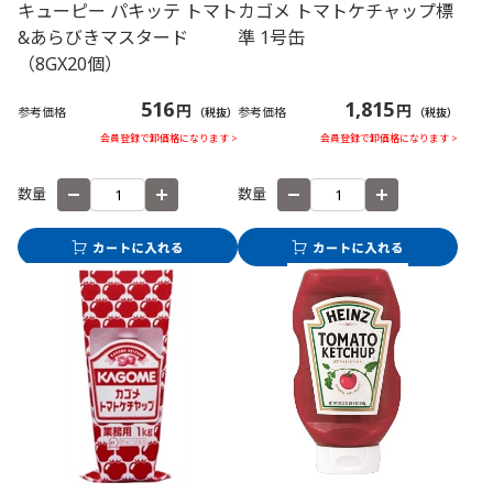
キューピー パキッテ トマト
カゴメ トマトケチャップ標
&あらびきマスタード
準 1号缶
（8GX20個）
516
1,815
円
円
参考価格
参考価格
（税抜）
（税抜）
会員登録で卸価格になります >
会員登録で卸価格になります >
数量
数量