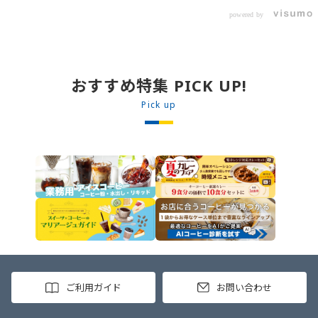
ます。 【材料】 ・0000314917 日東
レーです! トッピング次第でお店の
ベスト JG牛丼の素ＤＸ 90g ・
powered by
オリジナルメニューにアレンジも可
ン 30m
0000323731 プロジーヌ カレーソー
能です♪ 【使用商品】
か
ス 200g 【作り方】 1. 牛丼の素を
0000353070 プロジーヌ ドライキ
沸騰したお湯で約8分ほどボイルし温
ーマカレー （160g） 10袋
めます。 2. ごはんを皿に盛り、牛
丼の素を中央にのせます。 3. 手前
おすすめ特集 PICK UP!
からカレーソースをかけ、サラダを
盛りつけます。 ※牛丼の素のたれを
Pick up
かけてもおいしく召し上がれます。
ご利用ガイド
お問い合わせ