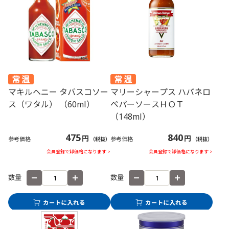
マキルヘニー タバスコソー
マリーシャープス ハバネロ
ス（ワタル） （60ml）
ペパーソースＨＯＴ
（148ml）
475
840
円
円
参考価格
参考価格
（税抜）
（税抜）
会員登録で卸価格になります >
会員登録で卸価格になります >
数量
数量