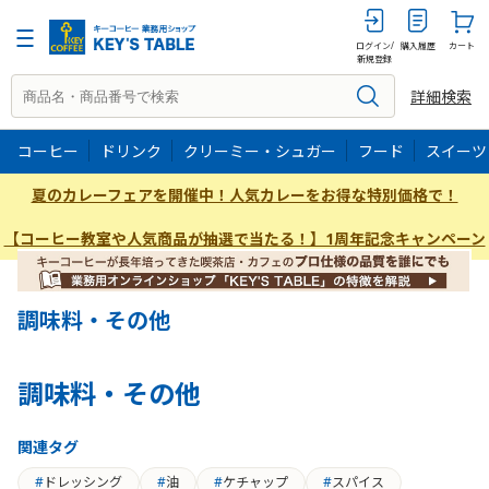
ログイン/
購入履歴
カート
新規登録
詳細検索
コーヒー
ドリンク
クリーミー・シュガー
フード
スイーツ
夏のカレーフェアを開催中！人気カレーをお得な特別価格で！
【コーヒー教室や人気商品が抽選で当たる！】1周年記念キャンペーン
調味料・その他
調味料・その他
関連タグ
ドレッシング
油
ケチャップ
スパイス