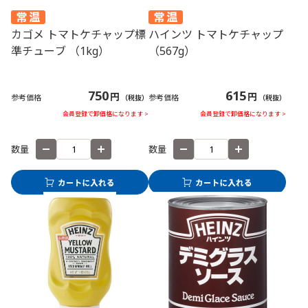
カゴメ トマトケチャップ標
ハインツ トマトケチャップ
準チューブ （1kg）
（567g）
750
615
円
円
参考価格
参考価格
（税抜）
（税抜）
会員登録で卸価格になります >
会員登録で卸価格になります >
数量
数量