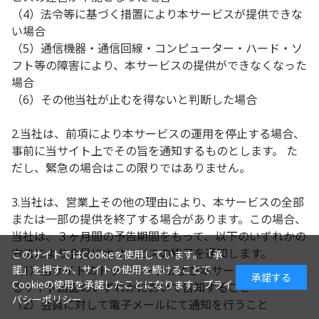
（4）法令等に基づく措置により本サービスが提供できな
い場合
（5）通信機器・通信回線・コンピューター・ハード・ソ
フト等の障害により、本サービスの提供ができなくなった
場合
（6）その他当社が止むを得ないと判断した場合
2.当社は、前項により本サービスの運用を停止する場合、
事前に当サイト上でその旨を通知するものとします。 た
だし、緊急の場合はこの限りではありません。
3.当社は、営業上その他の理由により、本サービスの全部
または一部の提供を終了する場合があります。この場合、
当社は、３ヶ月間の予告期間をもって、以下のいずれかの
方法により会員に本サービスの終了を通知します。
このサイトではCookieを使用しています。「承
諾」を押すか、サイトの使用を続けることで
（1）当サイトのトップページおよび本サービスに付随す
承諾する
Cookieの使用を承諾したことになります。
プライ
るサイト画面のいずれかにおいて告知すること
バシーポリシー
（2）会員に対して電子メールにて通知を行うこと