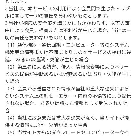
とします。
2.当社は、本サービスの利用により会員間で生じたトラブ
ルに関して一切の責任を負わないものとします。
3.当社が相応の安全策を講じたにもかかわらず、以下の事
由により会員に損害または不利益が生じた場合、当社は一
切の責任を負わないものとします。
（1）通信機器・通信回線・コンピューター等のシステム
機器等の障害または不備によりこの本サービスの提供に遅
延、 あるいは過誤・欠陥が生じた場合
（2）第三者による妨害、侵入、情報改変等により本サー
ビスの提供が中断あるいは遅延あるいは誤り・欠陥が生じ
た場合
（3）会員から送信された情報が当社の重大な過失によら
ないシステム上の制限・エラー・内容の不備等により受信
されない場合、 あるいは誤った情報として受信された場
合
（4）当社に故意または重大な過失がなく、当サイトが提
供する情報に誤信・欠陥があった場合
（5）当サイトからのダウンロードやコンピューターウイ