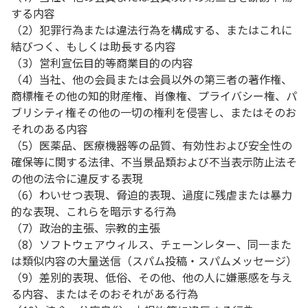
する内容
（2）犯罪行為または違法行為を構成する、またはこれに
結びつく、もしくは助長する内容
（3）営利宣伝目的等商業目的の内容
（4）当社、他の会員または会員以外の第三者の著作権、
商標権その他の知的財産権、肖像権、プライバシー権、パ
ブリシティ権その他の一切の権利を侵害し、またはそのお
それのある内容
（5）医薬品、医療機器等の品質、有効性および安全性の
確保等に関する法律、不当景品類および不当表示防止法そ
の他の法令に違反する表現
（6）わいせつ表現、脅迫的表現、過度に残虐または暴力
的な表現、これらを暗示する行為
（7）政治的主張、宗教的主張
（8）ソフトウェアウィルス、チェーンレター、同一また
は類似内容の大量送信（スパム投稿・スパムメッセージ）
（9）差別的表現、低俗、その他、他の人に嫌悪感を与え
る内容、またはそのおそれがある行為