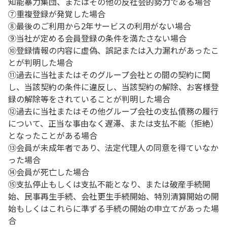
知能暴力集団、またはその他の反社会的勢力である場合
⑦重複登録が発覚した場合
⑧最後のご利用から2年サービスの利用がない場合
⑨当社が定める会員登録の条件を満たさない場合
⑩登録情報の内容に虚偽、誤記または入力漏れがあったこ
とが判明した場合
⑪過去に当社またはそのグループ会社との間の契約に関
し、当該契約の条件に違反し、当該契約の解除、お客様登
録の解除等をされていることが判明した場合
⑫過去に当社またはその他グループ会社の支払債務の履行
について、正当な事由なく遅滞、または支払不能（拒絶）
となったことがある場合
⑬会員が未成年者であり、法定代理人の同意を得ていなか
った場合
⑭会員が死亡した場合
⑮支払停止もしくは支払不能となり、または破産手続開
始、民事再生手続、会社更生手続開始、特別清算開始の開
始もしくはこれらに準ずる手続の開始の申立てがあった場
合