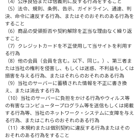
（4）公序良俗または信義則に反する行為をすること
（5）法令、規則、条例、告示、ガイドライン、通達、判
決、命令に違反する行為、またはそのおそれのある行為を
すること
（6）商品の受領拒否や契約解除を正当な理由なく繰り返
すこと
（7）クレジットカードを不正使用して当サイトを利用す
る行為
（8）他の会員（会員を含む。以下、同じ。）、第三者ま
たは当社の権利を侵害し、もしくは迷惑、不利益もしくは
損害を与える行為、またはそれらのおそれのある行為
（9）当社のサーバーに蓄積された情報を不正に書き換
え、または消去する行為
（10）当社のサーバーに負担をかける行為やウィルス等
の有害なコンピュータープログラム等を送信もしくは掲載
する行為等、当社のネットワーク・システムに支障を与え
る行為、またはこれらのおそれのある行為
（11）本規約または個別契約に違反する行為またはその
おそれのある行為をすること