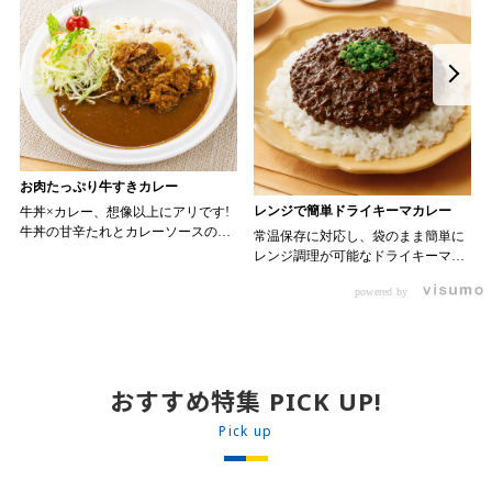
お肉たっぷり牛すきカレー
レンジで簡単ドライキーマカレー
牛丼×カレー、想像以上にアリです!
牛丼の甘辛たれとカレーソースのス
常温保存に対応し、袋のまま簡単に
パイスが新たなおいしさを生み出し
レンジ調理が可能なドライキーマカ
ます。 【材料】 ・0000314917 日東
レーです! トッピング次第でお店の
ベスト JG牛丼の素ＤＸ 90g ・
powered by
ン 30m
オリジナルメニューにアレンジも可
0000323731 プロジーヌ カレーソー
か
能です♪ 【使用商品】
ス 200g 【作り方】 1. 牛丼の素を
0000353070 プロジーヌ ドライキ
沸騰したお湯で約8分ほどボイルし温
ーマカレー （160g） 10袋
めます。 2. ごはんを皿に盛り、牛
丼の素を中央にのせます。 3. 手前
おすすめ特集 PICK UP!
からカレーソースをかけ、サラダを
盛りつけます。 ※牛丼の素のたれを
Pick up
かけてもおいしく召し上がれます。