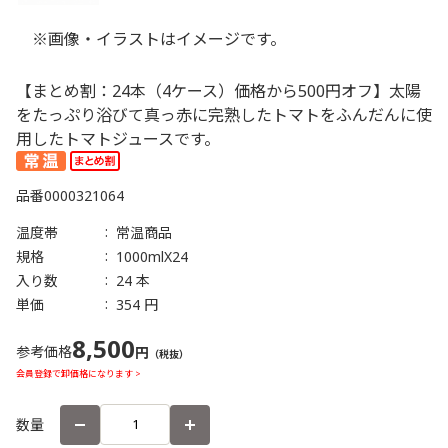
※画像・イラストはイメージです。
【まとめ割：24本（4ケース）価格から500円オフ】太陽
をたっぷり浴びて真っ赤に完熟したトマトをふんだんに使
用したトマトジュースです。
品番
0000321064
温度帯
常温商品
規格
1000mlX24
入り数
24 本
単価
354 円
8,500
参考価格
円
（税抜）
会員登録で卸価格になります >
数量