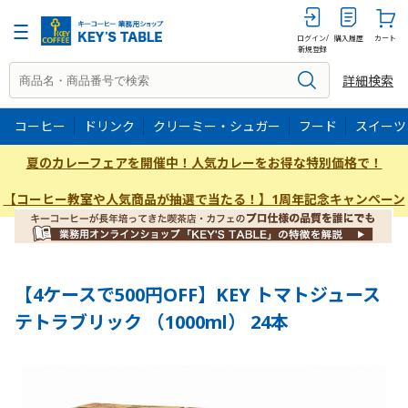
1000mlX24
ログイン/
購入履歴
カート
新規登録
詳細検索
コーヒー
ドリンク
クリーミー・シュガー
フード
スイーツ
夏のカレーフェアを開催中！人気カレーをお得な特別価格で！
【コーヒー教室や人気商品が抽選で当たる！】1周年記念キャンペーン
【4ケースで500円OFF】KEY トマトジュース
テトラブリック （1000ml） 24本