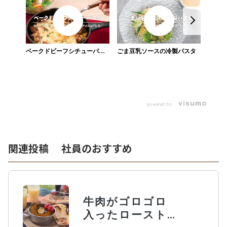
ベークドビーフシチューパス
ごま豆乳ソースの冷製パスタ
タ
ジェノ
チップ
powered by
関連投稿 社員のおすすめ
牛肉がゴロゴロ
入ったロースト