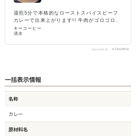
スパイスビーフ
カレー
湯煎5分で本格的なローストスパイスビーフ
カレーで出来上がります!! 牛肉がゴロゴロ入
っていて、隠し味にコーヒーを使っていま
キーコーヒー
清水
す。 常温保存できるので、ストック場所に困
りません！
powered by
一括表示情報
名称
カレー
原材料名