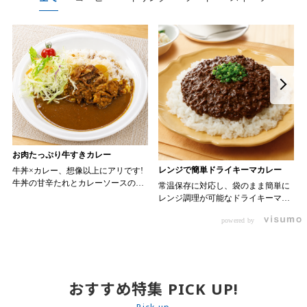
お肉たっぷり牛すきカレー
レンジで簡単ドライキーマカレー
牛丼×カレー、想像以上にアリです!
牛丼の甘辛たれとカレーソースのス
常温保存に対応し、袋のまま簡単に
パイスが新たなおいしさを生み出し
レンジ調理が可能なドライキーマカ
ます。 【材料】 ・0000314917 日東
レーです! トッピング次第でお店の
ベスト JG牛丼の素ＤＸ 90g ・
powered by
オリジナルメニューにアレンジも可
ン 30m
0000323731 プロジーヌ カレーソー
能です♪ 【使用商品】
か
ス 200g 【作り方】 1. 牛丼の素を
0000353070 プロジーヌ ドライキ
沸騰したお湯で約8分ほどボイルし温
ーマカレー （160g） 10袋
めます。 2. ごはんを皿に盛り、牛
丼の素を中央にのせます。 3. 手前
おすすめ特集 PICK UP!
からカレーソースをかけ、サラダを
盛りつけます。 ※牛丼の素のたれを