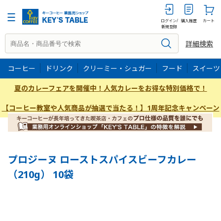
210g
ログイン/
購入履歴
カート
新規登録
詳細検索
コーヒー
ドリンク
クリーミー・シュガー
フード
スイーツ
夏のカレーフェアを開催中！人気カレーをお得な特別価格で！
【コーヒー教室や人気商品が抽選で当たる！】1周年記念キャンペーン
プロジーヌ ローストスパイスビーフカレー
（210g） 10袋