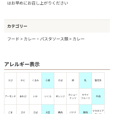
はお早めにお召し上がりください
カテゴリー
フード > カレー・パスタソース類 > カレー
アレルギー表示
えび
かに
くるみ
小麦
そば
卵
乳
落花生
カシュー
キウイ
アーモンド
あわび
いか
いくら
オレンジ
牛肉
ナッツ
フルーツ
マカダミア
ごま
さけ
さば
大豆
鶏肉
バナナ
豚肉