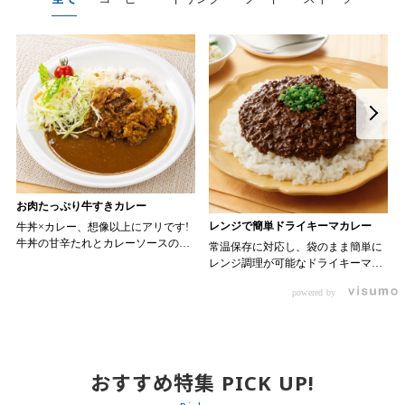
お肉たっぷり牛すきカレー
レンジで簡単ドライキーマカレー
牛丼×カレー、想像以上にアリです!
牛丼の甘辛たれとカレーソースのス
常温保存に対応し、袋のまま簡単に
パイスが新たなおいしさを生み出し
レンジ調理が可能なドライキーマカ
ます。 【材料】 ・0000314917 日東
レーです! トッピング次第でお店の
ベスト JG牛丼の素ＤＸ 90g ・
powered by
オリジナルメニューにアレンジも可
ン 30m
0000323731 プロジーヌ カレーソー
能です♪ 【使用商品】
か
ス 200g 【作り方】 1. 牛丼の素を
0000353070 プロジーヌ ドライキ
沸騰したお湯で約8分ほどボイルし温
ーマカレー （160g） 10袋
めます。 2. ごはんを皿に盛り、牛
丼の素を中央にのせます。 3. 手前
おすすめ特集 PICK UP!
からカレーソースをかけ、サラダを