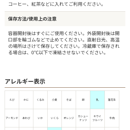
コーヒー、紅茶などに入れてご利用ください。
保存方法/使用上の注意
容器開封後はすぐにご使用ください。外袋開封後は開
口部を輪ゴムなどで止めてください。直射日光、高温
の場所はさけて保存してください。冷蔵庫で保存され
る場合は、0℃以下で凍結させないでください。
アレルギー表示
えび
かに
くるみ
小麦
そば
卵
乳
落花生
カシュー
キウイ
アーモンド
あわび
いか
いくら
オレンジ
牛肉
ナッツ
フルーツ