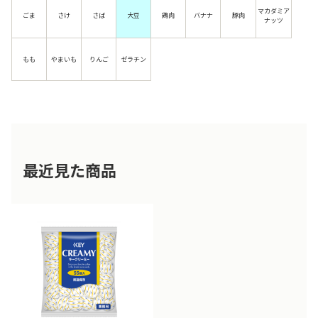
マカダミア
ごま
さけ
さば
大豆
鶏肉
バナナ
豚肉
ナッツ
もも
やまいも
りんご
ゼラチン
最近見た商品