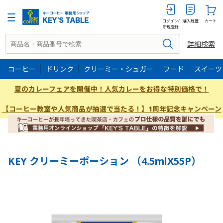
4.5mlX55P
ログイン/
購入履歴
カート
新規登録
詳細検索
コーヒー
ドリンク
クリーミー・シュガー
フード
スイーツ
夏のカレーフェアを開催中！人気カレーをお得な特別価格で！
【コーヒー教室や人気商品が抽選で当たる！】1周年記念キャンペーン
KEY クリーミーポーション （4.5mlX55P）