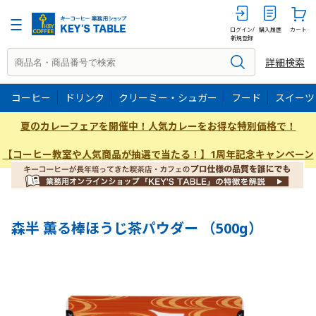
500g
ログイン/
購入履歴
カート
新規登録
詳細検索
コーヒー
ドリンク
クリーミー・シュガー
フード
スイーツ
夏のカレーフェアを開催中！人気カレーをお得な特別価格で！
【コーヒー教室や人気商品が抽選で当たる！】1周年記念キャンペーン
森半 薫る棒ほうじ茶パウダー （500g）