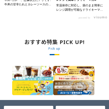
牛丼×カレー、想像以上にアリです!
牛丼の甘辛たれとカレーソースのス
常温保存に対応し、袋のまま簡単に
パイスが新たなおいしさを生み出し
レンジ調理が可能なドライキーマカ
ます。 【材料】 ・0000314917 日東
レーです! トッピング次第でお店の
ベスト JG牛丼の素ＤＸ 90g ・
powered by
ン 30m
オリジナルメニューにアレンジも可
0000323731 プロジーヌ カレーソー
か
能です♪ 【使用商品】
ス 200g 【作り方】 1. 牛丼の素を
0000353070 プロジーヌ ドライキ
沸騰したお湯で約8分ほどボイルし温
ーマカレー （160g） 10袋
めます。 2. ごはんを皿に盛り、牛
丼の素を中央にのせます。 3. 手前
おすすめ特集 PICK UP!
からカレーソースをかけ、サラダを
盛りつけます。 ※牛丼の素のたれを
Pick up
かけてもおいしく召し上がれます。