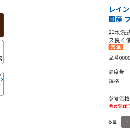
レイン
園産 フ
非水洗
ス良く
品番
000
温度帯
規格
参考価格
会員登録で
数量