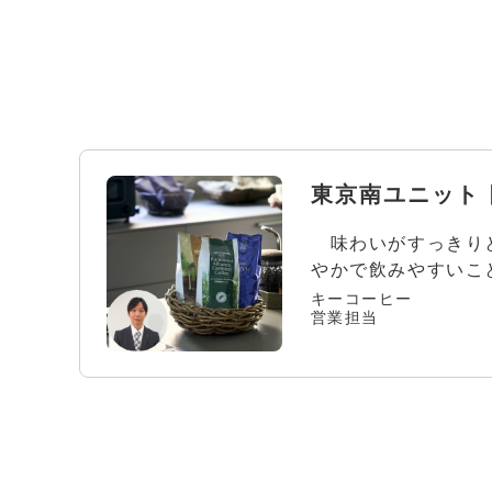
味わいがすっきり
やかで飲みやすいこ
ヒー。そんなコーヒ
キーコーヒー
営業担当
は、あっさりした料
く合います。こちら
ージュされてみてく
ヒーは関連商品に掲載し
サケ塩焼き、フォー
トフルーツタルト、