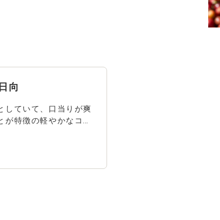
東京南ユニット 日向
としていて、口当りが爽
とが特徴の軽やかなコー
ーと相性の良いお食事
理や軽めのスイーツとよ
のお食事を参考にマリア
ださい！おすすめのコー
ております！ 料理：
、ミックスサンド デザー
たい焼き