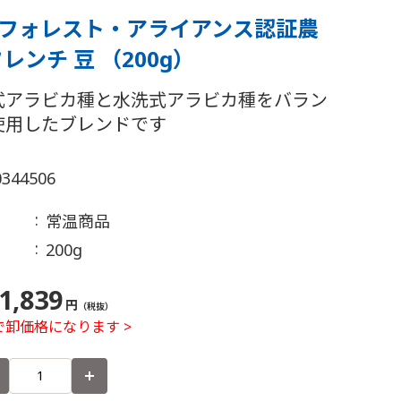
フォレスト・アライアンス認証農
レンチ 豆 （200g）
式アラビカ種と水洗式アラビカ種をバラン
使用したブレンドです
0344506
常温商品
200g
1,839
円
（税抜）
卸価格になります >