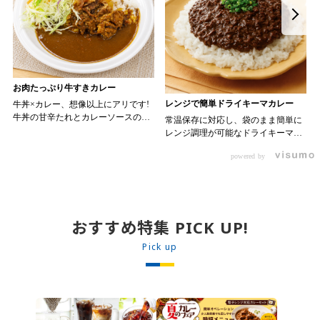
お肉たっぷり牛すきカレー
レンジで簡単ドライキーマカレー
牛丼×カレー、想像以上にアリです!
牛丼の甘辛たれとカレーソースのス
常温保存に対応し、袋のまま簡単に
パイスが新たなおいしさを生み出し
レンジ調理が可能なドライキーマカ
ます。 【材料】 ・0000314917 日東
レーです! トッピング次第でお店の
ベスト JG牛丼の素ＤＸ 90g ・
powered by
オリジナルメニューにアレンジも可
ン 30m
0000323731 プロジーヌ カレーソー
能です♪ 【使用商品】
か
ス 200g 【作り方】 1. 牛丼の素を
0000353070 プロジーヌ ドライキ
沸騰したお湯で約8分ほどボイルし温
ーマカレー （160g） 10袋
めます。 2. ごはんを皿に盛り、牛
丼の素を中央にのせます。 3. 手前
おすすめ特集 PICK UP!
からカレーソースをかけ、サラダを
盛りつけます。 ※牛丼の素のたれを
Pick up
かけてもおいしく召し上がれます。