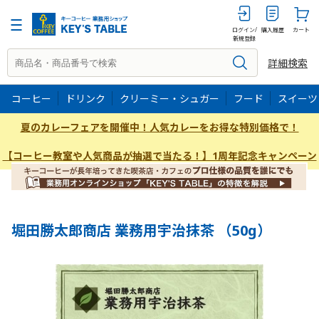
50G
ログイン/
購入履歴
カート
新規登録
詳細検索
コーヒー
ドリンク
クリーミー・シュガー
フード
スイーツ
夏のカレーフェアを開催中！人気カレーをお得な特別価格で！
【コーヒー教室や人気商品が抽選で当たる！】1周年記念キャンペーン
堀田勝太郎商店 業務用宇治抹茶 （50g）