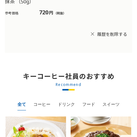
抹茶 （50g）
720
円
参考価格
（税抜）
履歴を削除する
キーコーヒー社員のおすすめ
Recommend
全て
コーヒー
ドリンク
フード
スイーツ