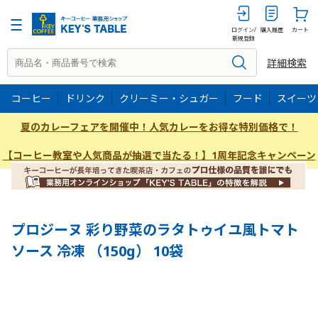
150g
ログイン/
購入履歴
カート
新規登録
詳細検索
コーヒー
ドリンク
クリーミー・シュガー
フード
スイーツ
夏のカレーフェアを開催中！人気カレーをお得な特別価格で！
【コーヒー教室や人気商品が抽選で当たる！】1周年記念キャンペーン
プロジーヌ 彩り野菜のラタトゥイユ風トマト
ソース 冷凍 （150g） 10袋