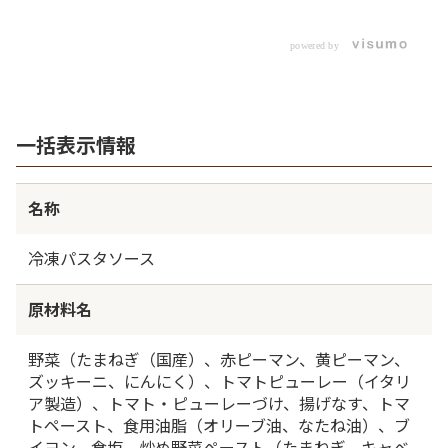
ジェノ
チップ
powered by
一括表示情報
名称
冷凍パスタソース
原材料名
野菜（たまねぎ（国産）、赤ピーマン、黄ピーマン、
ズッキーニ、にんにく）、トマトピューレー（イタリ
ア製造）、トマト・ピューレーづけ、揚げなす、トマ
トペースト、食用油脂（オリーブ油、なたね油）、ブ
イヨン、食塩、炒め野菜ペースト（たまねぎ、キャベ