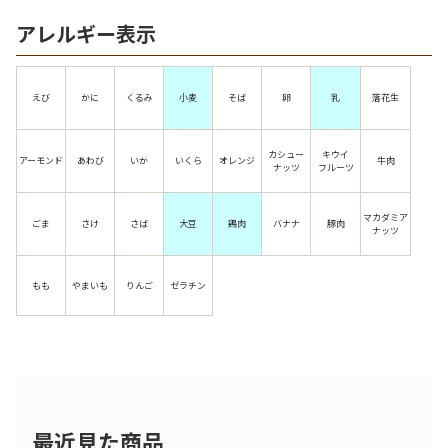
アレルギー表示
えび
かに
くるみ
小麦
そば
卵
乳
落花生
カシュー
キウイ
アーモンド
あわび
いか
いくら
オレンジ
牛肉
ナッツ
フルーツ
マカダミア
ごま
さけ
さば
大豆
鶏肉
バナナ
豚肉
ナッツ
もも
やまいも
りんご
ゼラチン
最近見た商品