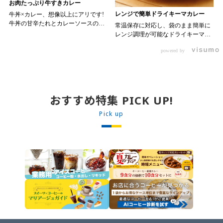
お肉たっぷり牛すきカレー
レンジで簡単ドライキーマカレー
牛丼×カレー、想像以上にアリです!
牛丼の甘辛たれとカレーソースのス
常温保存に対応し、袋のまま簡単に
パイスが新たなおいしさを生み出し
レンジ調理が可能なドライキーマカ
ます。 【材料】 ・0000314917 日東
レーです! トッピング次第でお店の
ベスト JG牛丼の素ＤＸ 90g ・
powered by
オリジナルメニューにアレンジも可
ン 30m
0000323731 プロジーヌ カレーソー
能です♪ 【使用商品】
か
ス 200g 【作り方】 1. 牛丼の素を
0000353070 プロジーヌ ドライキ
沸騰したお湯で約8分ほどボイルし温
ーマカレー （160g） 10袋
めます。 2. ごはんを皿に盛り、牛
丼の素を中央にのせます。 3. 手前
おすすめ特集 PICK UP!
からカレーソースをかけ、サラダを
盛りつけます。 ※牛丼の素のたれを
Pick up
かけてもおいしく召し上がれます。