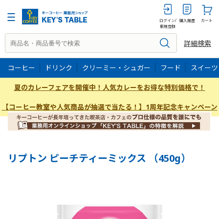
450G
ログイン/
購入履歴
カート
新規登録
詳細検索
コーヒー
ドリンク
クリーミー・シュガー
フード
スイーツ
夏のカレーフェアを開催中！人気カレーをお得な特別価格で！
【コーヒー教室や人気商品が抽選で当たる！】1周年記念キャンペーン
リプトン ピーチティーミックス （450g）