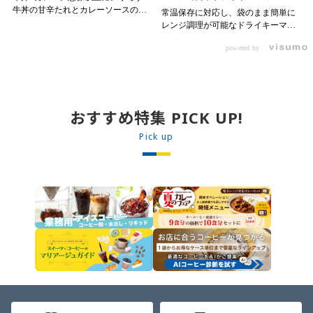
牛丼の甘辛たれとカレーソースのス
常温保存に対応し、袋のまま簡単に
パイスが新たなおいしさを生み出し
レンジ調理が可能なドライキーマカ
ます。 【材料】 ・0000314917 日東
レーです! トッピング次第でお店の
ベスト JG牛丼の素ＤＸ 90g ・
powered by
オリジナルメニューにアレンジも可
ン 30m
0000323731 プロジーヌ カレーソー
能です♪ 【使用商品】
か
ス 200g 【作り方】 1. 牛丼の素を
0000353070 プロジーヌ ドライキ
沸騰したお湯で約8分ほどボイルし温
ーマカレー （160g） 10袋
めます。 2. ごはんを皿に盛り、牛
丼の素を中央にのせます。 3. 手前
おすすめ特集 PICK UP!
からカレーソースをかけ、サラダを
盛りつけます。 ※牛丼の素のたれを
Pick up
かけてもおいしく召し上がれます。