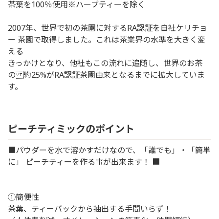
茶葉を100％使用※ハーブティーを除く
2007年、世界で初の茶園に対するRA認証を自社ケリチョ
ー 茶園で取得しました。これは茶業界の水準を大きく変
える
きっかけとなり、他社もこの流れに追随し、世界のお茶
の 約25%がRA認証茶園由来となるまでに拡大していま
す。
ピーチティミックのポイント
■パウダーを水で溶かすだけなので、「誰でも」・「簡単
に」 ピーチティーを作る事が出来ます！ ■
①簡便性
茶葉、ティーバックから抽出する手間いらず！