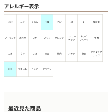
アレルギー表示
えび
かに
くるみ
小麦
そば
卵
乳
落花生
カシュー
キウイ
アーモンド
あわび
いか
いくら
オレンジ
牛肉
ナッツ
フルーツ
マカダミア
ごま
さけ
さば
大豆
鶏肉
バナナ
豚肉
ナッツ
もも
やまいも
りんご
ゼラチン
最近見た商品