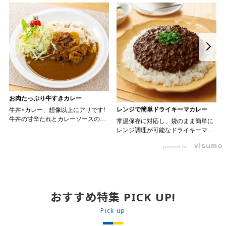
お肉たっぷり牛すきカレー
レンジで簡単ドライキーマカレー
牛丼×カレー、想像以上にアリです!
牛丼の甘辛たれとカレーソースのス
常温保存に対応し、袋のまま簡単に
パイスが新たなおいしさを生み出し
レンジ調理が可能なドライキーマカ
ます。 【材料】 ・0000314917 日東
レーです! トッピング次第でお店の
ベスト JG牛丼の素ＤＸ 90g ・
powered by
ン 30m
オリジナルメニューにアレンジも可
0000323731 プロジーヌ カレーソー
か
能です♪ 【使用商品】
ス 200g 【作り方】 1. 牛丼の素を
0000353070 プロジーヌ ドライキ
沸騰したお湯で約8分ほどボイルし温
ーマカレー （160g） 10袋
めます。 2. ごはんを皿に盛り、牛
丼の素を中央にのせます。 3. 手前
おすすめ特集 PICK UP!
からカレーソースをかけ、サラダを
盛りつけます。 ※牛丼の素のたれを
Pick up
かけてもおいしく召し上がれます。