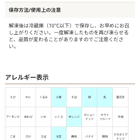
保存方法/使用上の注意
解凍後は冷蔵庫（10℃以下）で保存し、お早めにお召
し上がりください。一度解凍したものを再び凍らせる
と、品質が変わることがありますのでご注意くださ
い。
アレルギー表示
えび
かに
くるみ
小麦
そば
卵
乳
落花生
カシュー
キウイ
アーモンド
あわび
いか
いくら
オレンジ
牛肉
ナッツ
フルーツ
マカダミア
ごま
さけ
さば
大豆
鶏肉
バナナ
豚肉
ナッツ