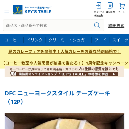
12P
ログイン/
購入履歴
カート
新規登録
詳細検索
コーヒー
ドリンク
クリーミー・シュガー
フード
スイーツ
夏のカレーフェアを開催中！人気カレーをお得な特別価格で！
【コーヒー教室や人気商品が抽選で当たる！】1周年記念キャンペーン
DFC ニューヨークスタイル チーズケーキ
（12P）