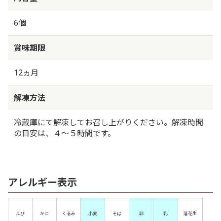
6個
賞味期限
12ヵ月
解凍方法
冷蔵庫にて解凍してお召し上がりください。解凍時間
の目安は、４～５時間です。
アレルギー表示
えび
かに
くるみ
小麦
そば
卵
乳
落花生