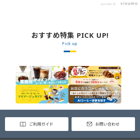
ベスト JG牛丼の素ＤＸ 90g ・
powered by
オリジナルメニューにアレンジも可
ン 30m
0000323731 プロジーヌ カレーソー
能です♪ 【使用商品】
か
ス 200g 【作り方】 1. 牛丼の素を
0000353070 プロジーヌ ドライキ
沸騰したお湯で約8分ほどボイルし温
ーマカレー （160g） 10袋
めます。 2. ごはんを皿に盛り、牛
丼の素を中央にのせます。 3. 手前
おすすめ特集 PICK UP!
からカレーソースをかけ、サラダを
盛りつけます。 ※牛丼の素のたれを
Pick up
かけてもおいしく召し上がれます。
ご利用ガイド
お問い合わせ