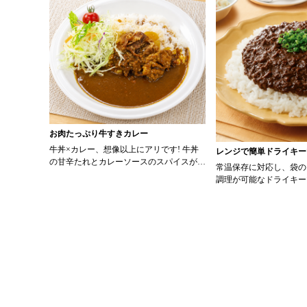
お肉たっぷり牛すきカレー
牛丼×カレー、想像以上にアリです! 牛丼
レンジで簡単ドライキー
の甘辛たれとカレーソースのスパイスが新
常温保存に対応し、袋の
たなおいしさを生み出します。 【材料】
調理が可能なドライキー
・0000314917 日東ベスト JG牛丼の素Ｄ
ッピング次第でお店のオ
Ｘ 90g ・0000323731 プロジーヌ カレー
にアレンジも可能です♪ 【使用商品】
ソース 200g 【作り方】 1. 牛丼の素を
0000353070 プロ
沸騰したお湯で約8分ほどボイルし温めま
カレー （160g） 10袋
す。 2. ごはんを皿に盛り、牛丼の素を中
央にのせます。 3. 手前からカレーソース
をかけ、サラダを盛りつけます。 ※牛丼
の素のたれをかけてもおいしく召し上がれ
ます。