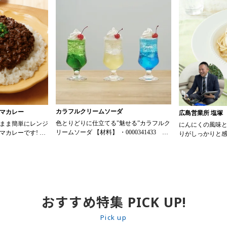
カラフルクリームソーダ
マカレー
広島営業所 塩塚
色とりどりに仕立てる"魅せる”カラフルク
まま簡単にレンジ
にんにくの風味
リームソーダ 【材料】 ・0000341433 ス
マカレーです! ト
りがしっかりと
ミダ飲料 かき氷メロン 30ml ・
リジナルメニュー
麻ドレッシング
0000341434 スミダ飲料 かき氷レモン
でサラダの満足
30ml ・0000341435 スミダ飲料 かき氷ブ
ジーヌ ドライキーマ
サラダはもちろ
ルーハワイ 30ml ・0000065368 トーラク
のタレとして使
プレホイップ プレーン 30ml ・炭酸水 90ml
鶏、豆腐にかけ
・さくらんぼ 1個 【作り方】
るのも魅力。 胡麻のコクとにんにくの風
1. グラスに氷をたっぷり入れ、かき氷シ
おすすめ特集 PICK UP!
味がしっかりし
ロップ30ml、炭酸水90mlの順に注ぎ、マド
ーや定食の小鉢
ラーで軽く混ぜる。 2. ホイップクリーム
能ドレッシング
Pick up
20gとサクランボをトッピングする。