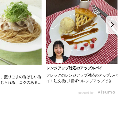
レンジアップ対応のアップルパイ
ティーゼ
フレックのレンジアップ対応のアップルパ
ぷるぷる
と、煎りごまの香ばしい香
イ！注文後に1個ずつレンジアップできる
るティーゼリー
感じられる、コクのある胡
のでロスがないのが魅力。結構ぎっしりり
000034
です。生野菜にかけるだけ
んごが入っているので満足感もある商品で
200ml ・
powered by
度がぐっと上がります。
す！ 0000101514 アップルパイ
クラちょい
ん、冷やしうどんや和え麺
0000357424ストロベリーダイス
水 90ml
ったり、焼いた豚肉や蒸し
000035
るだけで一品メニューにな
ション Ｅタイプ 
スティー2
ているので、居酒屋メニュ
よく溶かし
メニューにも使いやすい万
と少量の
です。
が溶けたら