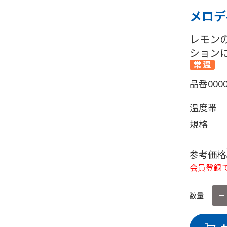
メロデ
レモン
ション
品番
000
温度帯
規格
参考価格
会員登録で
数量