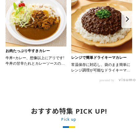
お肉たっぷり牛すきカレー
レンジで簡単ドライキーマカレー
牛丼×カレー、想像以上にアリです!
牛丼の甘辛たれとカレーソースのス
常温保存に対応し、袋のまま簡単に
パイスが新たなおいしさを生み出し
レンジ調理が可能なドライキーマカ
ます。 【材料】 ・0000314917 日東
レーです! トッピング次第でお店の
ベスト JG牛丼の素ＤＸ 90g ・
powered by
オリジナルメニューにアレンジも可
ン 30m
0000323731 プロジーヌ カレーソー
能です♪ 【使用商品】
か
ス 200g 【作り方】 1. 牛丼の素を
0000353070 プロジーヌ ドライキ
沸騰したお湯で約8分ほどボイルし温
ーマカレー （160g） 10袋
めます。 2. ごはんを皿に盛り、牛
丼の素を中央にのせます。 3. 手前
おすすめ特集 PICK UP!
からカレーソースをかけ、サラダを
盛りつけます。 ※牛丼の素のたれを
Pick up
かけてもおいしく召し上がれます。