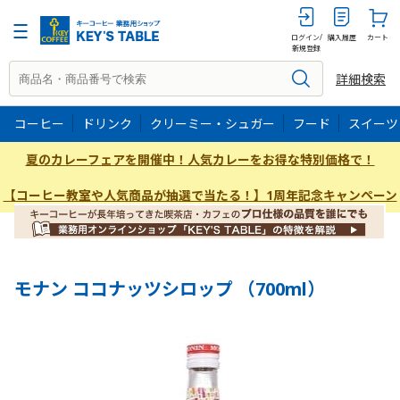
700ML
ログイン/
購入履歴
カート
新規登録
詳細検索
コーヒー
ドリンク
クリーミー・シュガー
フード
スイーツ
夏のカレーフェアを開催中！人気カレーをお得な特別価格で！
【コーヒー教室や人気商品が抽選で当たる！】1周年記念キャンペーン
モナン ココナッツシロップ （700ml）