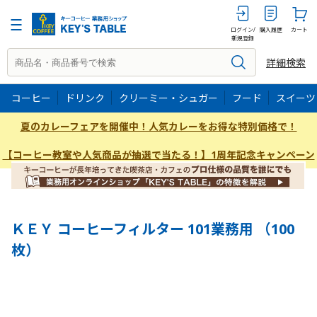
100P
ログイン/
購入履歴
カート
新規登録
詳細検索
コーヒー
ドリンク
クリーミー・シュガー
フード
スイーツ
夏のカレーフェアを開催中！人気カレーをお得な特別価格で！
【コーヒー教室や人気商品が抽選で当たる！】1周年記念キャンペーン
ＫＥＹ コーヒーフィルター 101業務用 （100
枚）