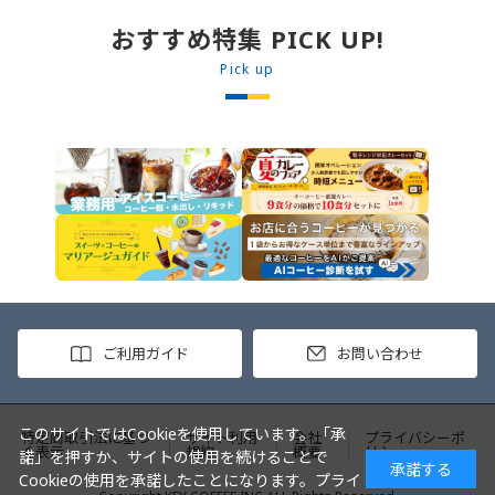
めます。 2. ごはんを皿に盛り、牛
丼の素を中央にのせます。 3. 手前
おすすめ特集 PICK UP!
からカレーソースをかけ、サラダを
盛りつけます。 ※牛丼の素のたれを
Pick up
かけてもおいしく召し上がれます。
ご利用ガイド
お問い合わせ
このサイトではCookieを使用しています。「承
特定商取引法に基づ
サイト利用
会社
プライバシーポ
く表示
規約
概要
リシー
諾」を押すか、サイトの使用を続けることで
承諾する
Cookieの使用を承諾したことになります。
プライ