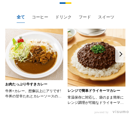
全て
コーヒー
ドリンク
フード
スイーツ
お肉たっぷり牛すきカレー
レンジで簡単ドライキーマカレー
牛丼×カレー、想像以上にアリです!
牛丼の甘辛たれとカレーソースのス
常温保存に対応し、袋のまま簡単に
パイスが新たなおいしさを生み出し
レンジ調理が可能なドライキーマカ
ます。 【材料】 ・0000314917 日東
レーです! トッピング次第でお店の
ベスト JG牛丼の素ＤＸ 90g ・
powered by
ン 30m
オリジナルメニューにアレンジも可
0000323731 プロジーヌ カレーソー
か
能です♪ 【使用商品】
ス 200g 【作り方】 1. 牛丼の素を
0000353070 プロジーヌ ドライキ
沸騰したお湯で約8分ほどボイルし温
ーマカレー （160g） 10袋