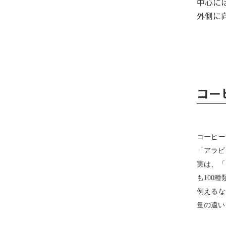
中心に
外側に
コー
コーヒー
「アラビ
実は、「
も100
例えるな
量の違い