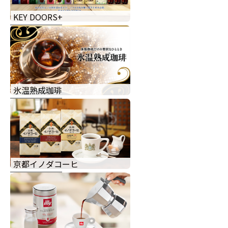
KEY DOORS+
氷温熟成珈琲
京都イノダコーヒ