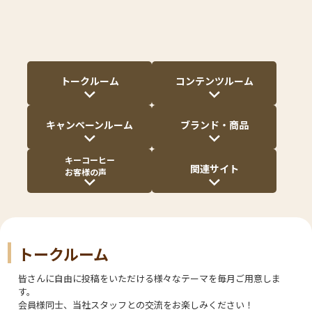
「【シルバー・ゴールド会員様限定】あなたがトラジャと出
会ったきっかけを教えてください☕」を公開しました。
皆さんの投稿お待ちしています！ >
詳しくはこちら
2026/07/29
トークルーム
コンテンツルーム
「夏のコーヒーの楽しみ方、広げてみませんか？」を公開し
ました。
皆さんの投稿お待ちしています！ >
詳しくはこちら
キャンペーンルーム
ブランド・商品
2026/07/24
キーコーヒー
【イベントレポート】東京新橋にてリアルイベントを開催し
関連サイト
お客様の声
ました！
皆さんの投稿お待ちしています！ >
詳しくはこちら
2026/07/15
「KEY DOORS＋のリキッドコーヒー、あなたならどれを選
トークルーム
ぶ？」を公開しました。
皆さんの投稿お待ちしています！ >
詳しくはこちら
皆さんに自由に投稿をいただける様々なテーマを毎月ご用意しま
す。
2026/07/08
会員様同士、当社スタッフとの交流をお楽しみください！