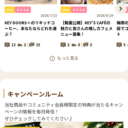
NEW
おすすめ
NEW
おすすめ
おすす
2026/7/15
2026/6/29
KEY DOORS＋のリキッドコ
【動画公開】KEY’S CAFÉの
梅雨の
ーヒー、あなたならどれを選
魅力と皆さんの推しカフェメ
庭で
ぶ？
ニュー募集！
ト
13
2
15
2
0
2
5
もっと見る
キャンペーンルーム
当社商品やコミュニティ会員様限定の特典が当たるキャン
ペーンの情報を毎月発信！
ぜひチェックしてみてください♪