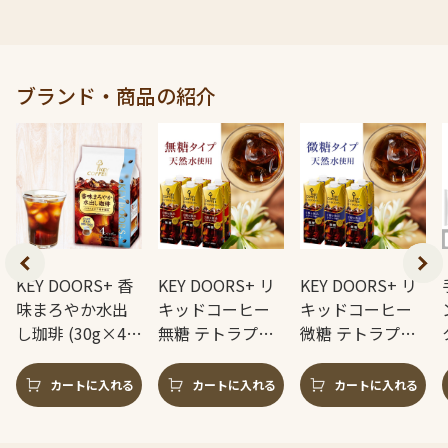
ブランド・商品の紹介
KEY DOORS+ 香
KEY DOORS+ リ
KEY DOORS+ リ
味まろやか水出
キッドコーヒー
キッドコーヒー
し珈琲 (30g×4
無糖 テトラプリ
微糖 テトラプリ
袋)
ズマ 1L × 6本
ズマ 1L × 6本
カートに入れる
カートに入れる
カートに入れる