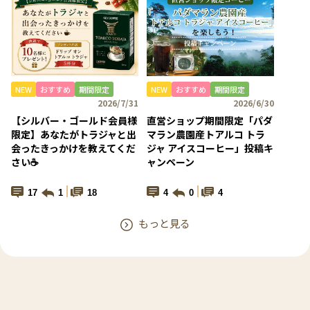
NEW
おすすめ
期間限定
NEW
おすすめ
期間限定
2026/7/31
2026/6/30
【シルバー・ゴールド会員様
直営ショップ期間限定「パダ
限定】あなたがトラジャと出
マラン農園産トアルコ トラ
会ったきっかけを教えてくだ
ジャ アイスコーヒー」投稿キ
さい☕
ャンペーン
17
1
18
4
0
4
もっと見る