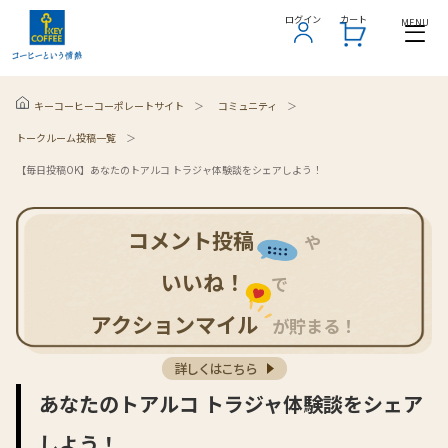
ログイン
ログイン
カート
カート
MENU
MENU
コミュニティ
キーコーヒーコーポレートサイト
トークルーム投稿一覧
【毎日投稿OK】あなたのトアルコ トラジャ体験談をシェアしよう！
コメント投稿
や
いいね！
で
アクションマイル
が貯まる！
詳しくはこちら
あなたのトアルコ トラジャ体験談をシェア
しよう！