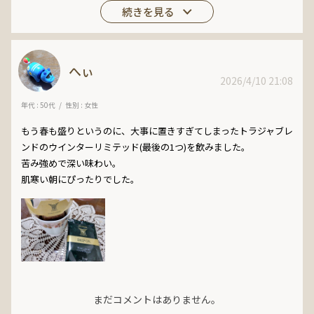
へぃ
2026/4/10 21:08
年代 : 50代
性別 : 女性
もう春も盛りというのに、大事に置きすぎてしまったトラジャブレ
ンドのウインターリミテッド(最後の1つ)を飲みました。

苦み強めで深い味わい。

肌寒い朝にぴったりでした。
まだコメントはありません。