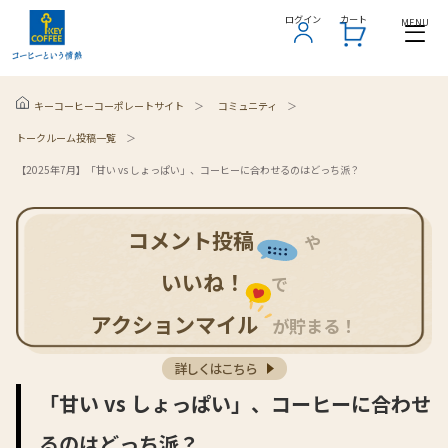
ログイン
ログイン
カート
カート
MENU
MENU
コミュニティ
キーコーヒーコーポレートサイト
トークルーム投稿一覧
【2025年7月】「甘い vs しょっぱい」、コーヒーに合わせるのはどっち派？
コメント投稿
や
いいね！
で
アクションマイル
が貯まる！
詳しくはこちら
「甘い vs しょっぱい」、コーヒーに合わせ
るのはどっち派？