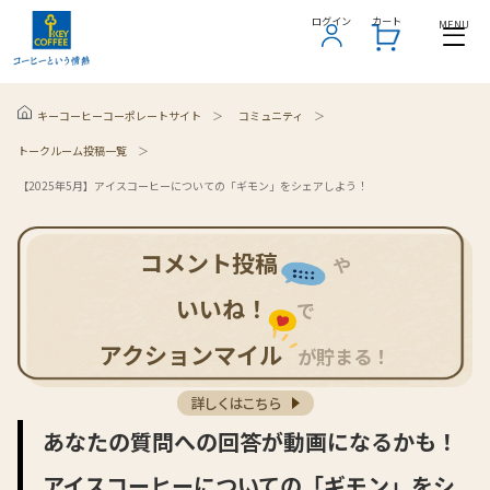
ログイン
ログイン
カート
カート
MENU
MENU
コミュニティ
キーコーヒーコーポレートサイト
トークルーム投稿一覧
【2025年5月】アイスコーヒーについての「ギモン」をシェアしよう！
コメント投稿
や
いいね！
で
アクションマイル
が貯まる！
詳しくはこちら
あなたの質問への回答が動画になるかも！
アイスコーヒーについての「ギモン」をシ