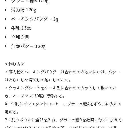
グラニュ糖B 100g
薄力粉 120g
ベーキングパウダー 1g
牛乳 15cc
全卵 3個
無塩バター 120g
＜作り方＞
・薄力粉とベーキングパウダーは合わせてふるいにかけ、バター
はあらかじめ湯煎して溶かしておく。
・クッキングシートをケーキ型に合わせてカットして敷いてお
き、オーブンは170度に予熱する。
A：牛乳とインスタントコーヒー、グラニュ糖Aをボウルに入れて
混ぜる。
B：別のボウルに全卵を入れ、グラニュ糖Bを数回に分けて加えな
がらもったりとするまで泡立て器、またはハンドミキサーで混