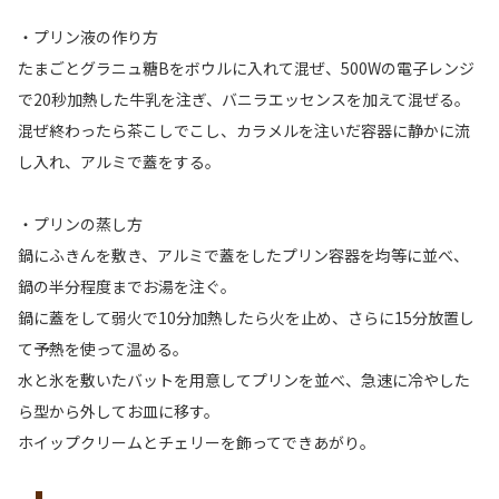
・プリン液の作り方
たまごとグラニュ糖Bをボウルに入れて混ぜ、500Wの電子レンジ
で20秒加熱した牛乳を注ぎ、バニラエッセンスを加えて混ぜる。
混ぜ終わったら茶こしでこし、カラメルを注いだ容器に静かに流
し入れ、アルミで蓋をする。
・プリンの蒸し方
鍋にふきんを敷き、アルミで蓋をしたプリン容器を均等に並べ、
鍋の半分程度までお湯を注ぐ。
鍋に蓋をして弱火で10分加熱したら火を止め、さらに15分放置し
て予熱を使って温める。
水と氷を敷いたバットを用意してプリンを並べ、急速に冷やした
ら型から外してお皿に移す。
ホイップクリームとチェリーを飾ってできあがり。