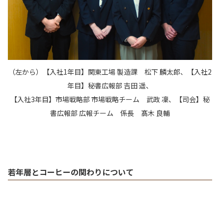
（左から）【入社1年目】関東工場 製造課 松下 麟太郎、【入社2
年目】秘書広報部 吉田 遥、
【入社3年目】市場戦略部 市場戦略チーム 武政 凜、【司会】秘
書広報部 広報チーム 係長 髙木 良輔
若年層とコーヒーの関わりについて