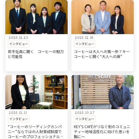
2025.12.23
2025.12.18
インタビュー
インタビュー
若手社員に聞く コーヒーの魅力
コーヒーは大人への第一歩？キー
と可能性
コーヒーと開く“大人への扉”
2025.12.11
2025.10.27
インタビュー
インタビュー
“コーヒーのリーディングカンパ
KEY'S CAFÉがつなぐ街のコミュニ
ニー”ならではの人財育成制度で
ティ～地域活性化に向けた思いを
コーヒーのプロフェッショナルを
胸に～