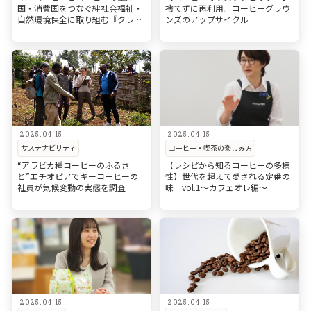
国・消費国をつなぐ絆
社会福祉・
捨てずに再利用。コーヒーグラウ
自然環境保全に取り組む『クレル
ンズのアップサイクル
ージュ基金』
2025.04.15
2025.04.15
サステナビリティ
コーヒー・喫茶の楽しみ方
“アラビカ種コーヒーのふるさ
【レシピから知るコーヒーの多様
と”エチオピアで
キーコーヒーの
性】
世代を超えて愛される定番の
社員が気候変動の実態を調査
味 vol.1～カフェオレ編～
2025.04.15
2025.04.15