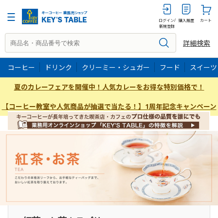
ログイン/
購入履歴
カート
新規登録
詳細検索
コーヒー
ドリンク
クリーミー・シュガー
フード
スイーツ
夏のカレーフェアを開催中！人気カレーをお得な特別価格で！
【コーヒー教室や人気商品が抽選で当たる！】1周年記念キャンペーン