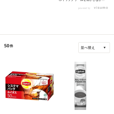
【材料】 ・0000344334 KEY ア
飲むミルクティー。 ■材料 ティー
イスティー 無糖 200ml ・粉ゼ
powered by
バッグ 1pc （0000352471 KEY
ラチン 4g ・0000339750 サク
ティーバッグ） お湯 60g 牛乳
ラちょい足しはちみつ 大さじ1
100g （0000350557 森永北海道
・炭酸水 90ml ・ミントの葉 ・
業務用3．6牛乳 ） ガムシロップ
レモン ・0000353300 KEY シュ
1個 （0000353300 KEY シュガ
ガーシロップポーション Ｅタイ
ーシロップポーション） ホイッ
プ 適量 【作り方】 1.アイステ
プクリーム 30g （0000065368
ィー200mlにはちみつ大さじ1を入
トーラク プレホイップ プレー
れ、よく溶かしておく 2.ボウルに
50
件
ン） ストロベリーシロップ 30g
粉ゼラチン4gと少量のお湯を入れ
冷凍ストロベリー 3g
てよく混ぜ、ゼラチンが溶けたら
（0000357424 ハーダース ＩＱＦ
1に入れてよく混ぜる 3.2を冷やし
カットフルーツ ストロベリーダ
固め、クラッシュにしてグラスに
イスＮ ） ■レシピ 1ピッチャーに
入れる 4.3に炭酸水90mlを注ぎ、
ティーバッグ（1個）、お湯
適宜レモン、ミント、シュガーシ
（60g）を入れ、1分蒸らす。
ロップを入れる
牛乳（100g）、ガムシロップ（1
個）を加え、混ぜて温める。 2カ
ップに1を注ぎ、ホイップクリー
ム（30g）を絞る。 ストロベリ
ーシロップ（30g）をかけ、冷凍
ストロベリー（3g）を添える。 3
お好みでタイムを飾る。