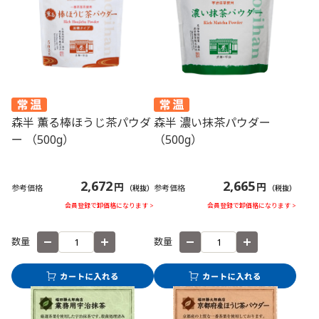
森半 薫る棒ほうじ茶パウダ
森半 濃い抹茶パウダー
ー （500g）
（500g）
2,672
2,665
円
円
参考価格
参考価格
（税抜）
（税抜）
会員登録で卸価格になります >
会員登録で卸価格になります >
数量
数量