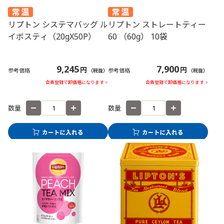
リプトン システマバッグ ル
リプトン ストレートティー
イボスティ（20gX50P）
60 （60g） 10袋
9,245
7,900
円
円
参考価格
参考価格
（税抜）
（税抜）
会員登録で卸価格になります >
会員登録で卸価格になります >
数量
数量