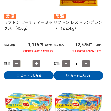
リプトン ピーチティーミッ
リプトン レストランブレン
クス （450g）
ド （2.26kg）
1,115
12,575
円
円
参考価格
参考価格
（税抜）
（税抜）
会員登録で卸価格になります >
会員登録で卸価格になります >
数量
数量