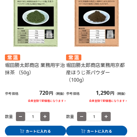
堀田勝太郎商店 業務用宇治
堀田勝太郎商店業務用京都
抹茶 （50g）
産ほうじ茶パウダー
（100g）
720
1,290
円
円
参考価格
参考価格
（税抜）
（税抜）
会員登録で卸価格になります >
会員登録で卸価格になります >
数量
数量