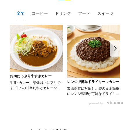
全て
コーヒー
ドリンク
フード
スイーツ
お肉たっぷり牛すきカレー
レンジで簡単ドライキーマカレー
カ
牛丼×カレー、想像以上にアリで
す! 牛丼の甘辛たれとカレーソー
常温保存に対応し、袋のまま簡単
色
スのスパイスが新たなおいしさを
にレンジ調理が可能なドライキー
ラフ
生み出します。 【材料】 ・
マカレーです! トッピング次第で
・0
0000314917 日東ベスト JG牛丼
powered by
お店のオリジナルメニューにアレ
氷メロン 30m
の素ＤＸ 90g ・0000323731 プ
ンジも可能です♪ 【使用商品】
ミダ
ロジーヌ カレーソース 200g
0000353070 プロジーヌ ドラ
00
【作り方】 1. 牛丼の素を沸騰し
イキーマカレー （160g） 10袋
ブルー
たお湯で約8分ほどボイルし温め
00
ます。 2. ごはんを皿に盛り、牛