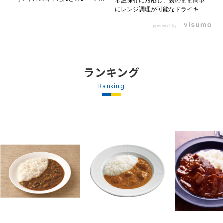
常温保存に対応し、袋のまま簡単
博
スのスパイスが新たなおいしさを
にレンジ調理が可能なドライキー
濃
生み出します。 【材料】 ・
マカレーです! トッピング次第で
ポ
0000314917 日東ベスト JG牛丼
powered by
お店のオリジナルメニューにアレ
ンジ
の素ＤＸ 90g ・0000323731 プ
ンジも可能です♪ 【使用商品】
チ
ロジーヌ カレーソース 200g
0000353070 プロジーヌ ドラ
バ
【作り方】 1. 牛丼の素を沸騰し
イキーマカレー （160g） 10袋
で
たお湯で約8分ほどボイルし温め
フ
ランキング
ます。 2. ごはんを皿に盛り、牛
太
丼の素を中央にのせます。 3. 手
ュ
Ranking
前からカレーソースをかけ、サラ
手
ダを盛りつけます。 ※牛丼の素
た
のたれをかけてもおいしく召し上
がれます。