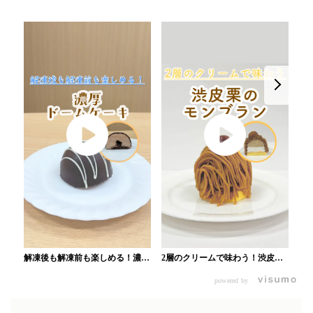
担
グ
解凍後も解凍前も楽しめる！濃厚
2層のクリームで味わう！渋皮栗
ドームケーキ_業務用ショップ
のモンブラン_業務用ショップ
powered by