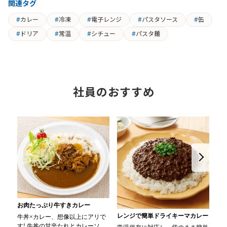
関連タグ
カレー
冷凍
電子レンジ
パスタソース
缶
ドリア
常温
シチュー
パスタ麺
社員のおすすめ
お肉たっぷり牛すきカレー
レンジで簡単ドライキーマカレー
近
牛丼×カレー、想像以上にアリで
す! 牛丼の甘辛たれとカレーソー