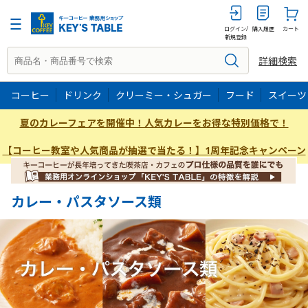
ログイン/
購入履歴
カート
新規登録
詳細検索
コーヒー
ドリンク
クリーミー・シュガー
フード
スイーツ
夏のカレーフェアを開催中！人気カレーをお得な特別価格で！
【コーヒー教室や人気商品が抽選で当たる！】1周年記念キャンペーン
カレー・パスタソース類