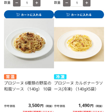
数量
数量
プロジーヌ カルボナーラソ
プロジーヌ 6種類の野菜の
ース(冷凍) （140gX5袋）
和風ソース （140g） 10袋
1,490
3,500
円
円
参考価格
参考価格
（税抜）
（税抜）
会員登録で卸価格になります >
会員登録で卸価格になります >