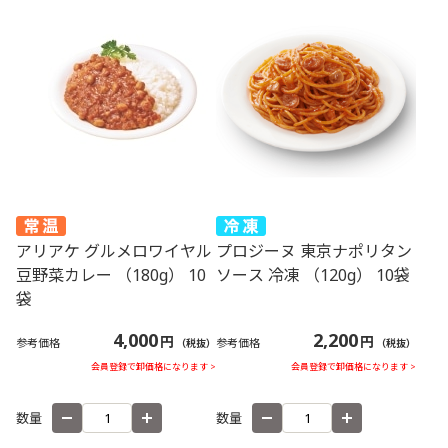
アリアケ グルメロワイヤル
プロジーヌ 東京ナポリタン
豆野菜カレー （180g） 10
ソース 冷凍 （120g） 10袋
袋
4,000
2,200
円
円
参考価格
参考価格
（税抜）
（税抜）
会員登録で卸価格になります >
会員登録で卸価格になります >
数量
数量