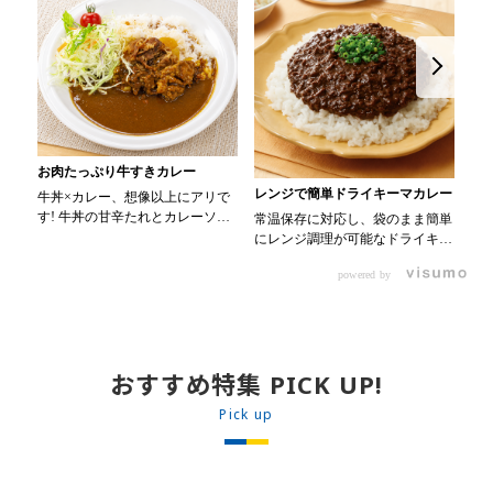
お肉たっぷり牛すきカレー
レンジで簡単ドライキーマカレー
カ
牛丼×カレー、想像以上にアリで
す! 牛丼の甘辛たれとカレーソー
常温保存に対応し、袋のまま簡単
色
スのスパイスが新たなおいしさを
にレンジ調理が可能なドライキー
ラフ
生み出します。 【材料】 ・
マカレーです! トッピング次第で
・0
0000314917 日東ベスト JG牛丼
powered by
お店のオリジナルメニューにアレ
氷メロン 30m
の素ＤＸ 90g ・0000323731 プ
ンジも可能です♪ 【使用商品】
ミダ
ロジーヌ カレーソース 200g
0000353070 プロジーヌ ドラ
00
【作り方】 1. 牛丼の素を沸騰し
イキーマカレー （160g） 10袋
ブルー
たお湯で約8分ほどボイルし温め
00
ます。 2. ごはんを皿に盛り、牛
おすすめ特集 PICK UP!
ップ
丼の素を中央にのせます。 3. 手
・
Pick up
前からカレーソースをかけ、サラ
り
ダを盛りつけます。 ※牛丼の素
入
のたれをかけてもおいしく召し上
水
がれます。
く混ぜる。