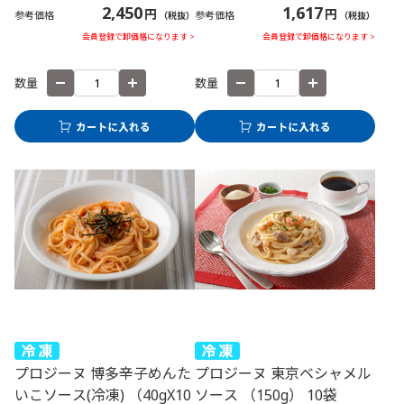
2,450
1,617
円
円
参考価格
参考価格
（税抜）
（税抜）
会員登録で卸価格になります >
会員登録で卸価格になります >
数量
数量
プロジーヌ 博多辛子めんた
プロジーヌ 東京ベシャメル
いこソース(冷凍) （40gX10
ソース （150g） 10袋