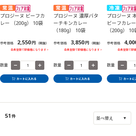
プロジーヌ ビーフカ
プロジーヌ 濃厚バタ
プロジーヌ 
レー （200g） 10袋
ーチキンカレー
ビーフカレー
（180g） 10袋
（200g） 10
2,550
3,850
4,00
円
円
参考価格
参考価格
参考価格
（税抜）
（税抜）
会員登録で卸価格になります >
会員登録で卸価格になります >
会員登録で卸価
数量
数量
数量
51
件