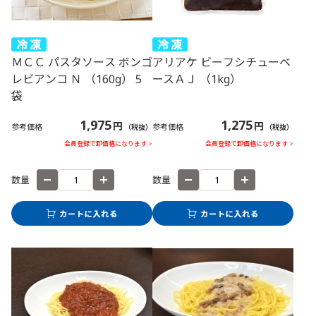
ＭＣＣ パスタソース ボンゴ
アリアケ ビーフシチューベ
レビアンコ Ｎ （160g） 5
ースＡＪ （1kg）
袋
1,975
1,275
円
円
参考価格
参考価格
（税抜）
（税抜）
会員登録で卸価格になります >
会員登録で卸価格になります >
数量
数量