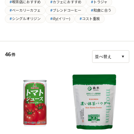
ク プレホイップ プレーン 30ml
ン ・0000353300 KEY シュガ
方】
喫茶店におすすめ
カフェにおすすめ
トラジャ
・炭酸水 90ml ・さくらんぼ
ーシロップポーション Ｅタイ
ティー
ベーカリーカフェ
ブレンドコーヒー
和食に合う
1個 【作り方】 1. グ
プ 適量 【作り方】 1.アイス
ぜる 
ラスに氷をたっぷり入れ、か
ティー200mlにはちみつ大さじ
炭酸を
シングルオリジン
illy(イリー)
コスト重視
き氷シロップ30ml、炭酸水
1を入れ、よく溶かしておく 2.
ミント
90mlの順に注ぎ、マドラーで
ボウルに粉ゼラチン4gと少量
ーの作
軽く混ぜる。 2. ホイップク
のお湯を入れてよく混ぜ、ゼ
ドブリ
リーム20gとサクランボをトッ
ラチンが溶けたら1に入れてよ
に対し
ピングする。
く混ぜる 3.2を冷やし固め、ク
れ、5
ラッシュにしてグラスに入れ
46
件
る 4.3に炭酸水90mlを注ぎ、適
宜レモン、ミント、シュガー
シロップを入れる