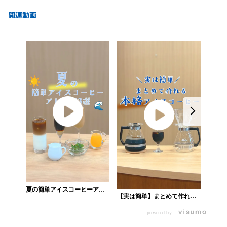
関連動画
夏の簡単アイスコーヒーアレ
【実は簡単】まとめて作れる
【水出
ンジ3選_業務用ショップ
本格アイスコーヒー_業務用シ
ヒーの
powered by
ョップ
用ショ