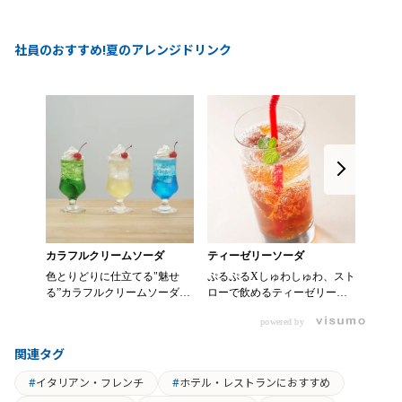
社員のおすすめ!夏のアレンジドリンク
カラフルクリームソーダ
ティーゼリーソーダ
スイカ
色とりどりに仕立てる"魅せ
ぷるぷるXしゅわしゅわ、スト
リプト
る”カラフルクリームソーダ
ローで飲めるティーゼリーソ
ピ！ 【材料】 ・ ベースティ
【材料】 ・0000341433 スミ
ーダ 【材料】 ・0000344334
ー※ リプトン コールドブリ
powered by
ダ飲料 かき氷メロン 30ml ・
KEY アイスティー 無糖
ュー 
0000341434 スミダ飲料 かき
200ml ・粉ゼラチン 4g ・
炭酸 
関連タグ
氷レモン 30ml ・0000341435
0000339750 サクラちょい足
プ 1
スミダ飲料 かき氷ブルーハワ
しはちみつ 大さじ1 ・炭酸
ット） 適量 ・ お好み
イタリアン・フレンチ
ホテル・レストランにおすすめ
イ 30ml ・0000065368 トーラ
水 90ml ・ミントの葉 ・レモ
ミン