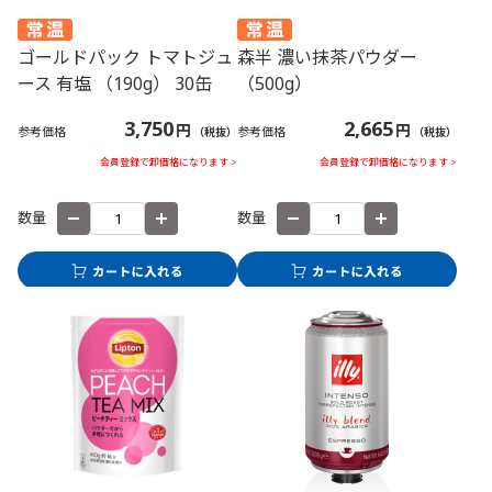
ゴールドパック トマトジュ
森半 濃い抹茶パウダー
ース 有塩 （190g） 30缶
（500g）
3,750
2,665
円
円
参考価格
参考価格
（税抜）
（税抜）
会員登録で卸価格になります >
会員登録で卸価格になります >
数量
数量