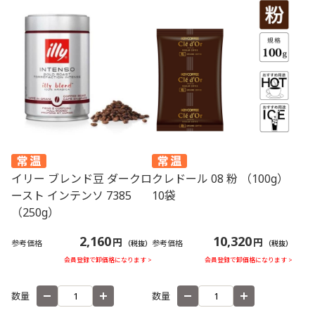
イリー ブレンド豆 ダークロ
クレドール 08 粉 （100g）
ースト インテンソ 7385
10袋
（250g）
2,160
10,320
円
円
参考価格
参考価格
（税抜）
（税抜）
会員登録で卸価格になります >
会員登録で卸価格になります >
数量
数量