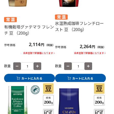
氷温熟成珈琲フレンチロー
有機栽培グァテマラ フレン
スト 豆 （200g）
チ 豆 （200g）
2,114
円
参考価格
2,264
（税抜）
円
参考価格
（税抜）
会員登録で卸価格になります >
会員登録で卸価格になります >
数量
数量