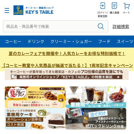
ログイン/
購入履歴
カート
新規登録
詳細検索
コーヒー
ドリンク
クリーミー・シュガー
フード
スイーツ
夏のカレーフェアを開催中！人気カレーをお得な特別価格で！
【コーヒー教室や人気商品が抽選で当たる！】1周年記念キャンペーン