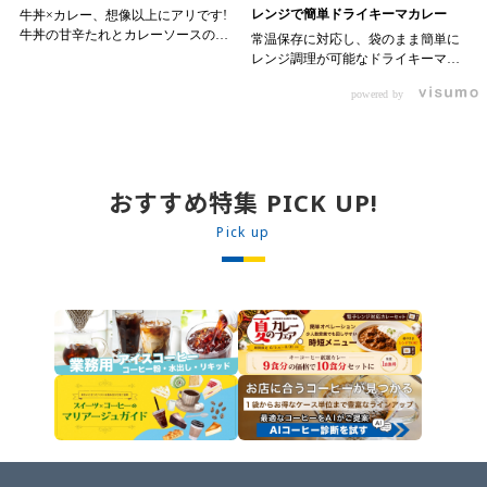
レンジで簡単ドライキーマカレー
牛丼×カレー、想像以上にアリです!
牛丼の甘辛たれとカレーソースのス
常温保存に対応し、袋のまま簡単に
パイスが新たなおいしさを生み出し
レンジ調理が可能なドライキーマカ
ます。 【材料】 ・0000314917 日東
レーです! トッピング次第でお店の
ベスト JG牛丼の素ＤＸ 90g ・
powered by
オリジナルメニューにアレンジも可
ン 30m
0000323731 プロジーヌ カレーソー
能です♪ 【使用商品】
か
ス 200g 【作り方】 1. 牛丼の素を
0000353070 プロジーヌ ドライキ
沸騰したお湯で約8分ほどボイルし温
ーマカレー （160g） 10袋
めます。 2. ごはんを皿に盛り、牛
丼の素を中央にのせます。 3. 手前
おすすめ特集 PICK UP!
からカレーソースをかけ、サラダを
盛りつけます。 ※牛丼の素のたれを
Pick up
かけてもおいしく召し上がれます。