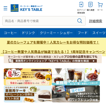
ログイン/
購入履歴
カート
新規登録
詳細検索
コーヒー
ドリンク
クリーミー・シュガー
フード
スイーツ
夏のカレーフェアを開催中！人気カレーをお得な特別価格で！
【コーヒー教室や人気商品が抽選で当たる！】1周年記念キャンペーン