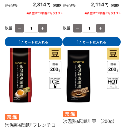
2,814
2,114
円
円
参考価格
参考価格
（税抜）
（税抜）
会員登録で卸価格になります >
会員登録で卸価格になります >
数量
数量
氷温熟成珈琲 豆 （200g）
氷温熟成珈琲フレンチロー