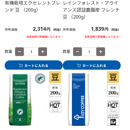
有機栽培エクセレントブレ
レインフォレスト・アライ
ンド 豆 （200g）
アンス認証農園産 フレンチ
豆 （200g）
2,314
1,839
円
円
参考価格
参考価格
（税抜）
（税抜）
会員登録で卸価格になります >
会員登録で卸価格になります >
数量
数量