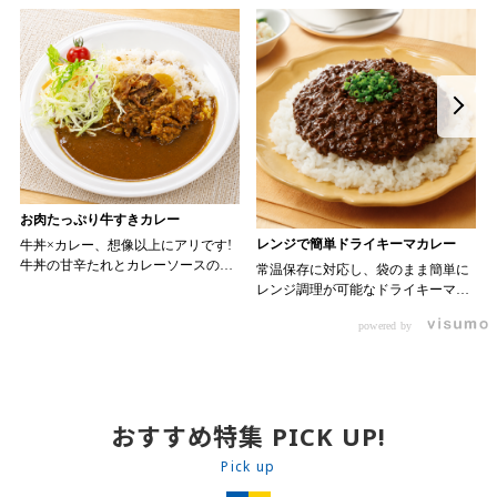
お肉たっぷり牛すきカレー
レンジで簡単ドライキーマカレー
牛丼×カレー、想像以上にアリです!
牛丼の甘辛たれとカレーソースのス
常温保存に対応し、袋のまま簡単に
パイスが新たなおいしさを生み出し
レンジ調理が可能なドライキーマカ
ます。 【材料】 ・0000314917 日東
レーです! トッピング次第でお店の
ベスト JG牛丼の素ＤＸ 90g ・
powered by
オリジナルメニューにアレンジも可
ン 30m
0000323731 プロジーヌ カレーソー
能です♪ 【使用商品】
か
ス 200g 【作り方】 1. 牛丼の素を
0000353070 プロジーヌ ドライキ
沸騰したお湯で約8分ほどボイルし温
ーマカレー （160g） 10袋
めます。 2. ごはんを皿に盛り、牛
丼の素を中央にのせます。 3. 手前
おすすめ特集 PICK UP!
からカレーソースをかけ、サラダを
盛りつけます。 ※牛丼の素のたれを
Pick up
かけてもおいしく召し上がれます。