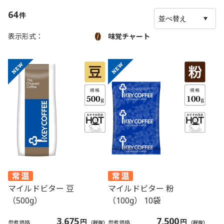
64
件
商品画像
味覚チャート
表示形式：
マイルドビター 豆
マイルドビター 粉
（500g）
（100g） 10袋
3,675
7,500
円
円
参考価格
参考価格
（税抜）
（税抜）