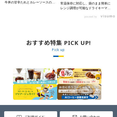
牛丼の甘辛たれとカレーソースのス
常温保存に対応し、袋のまま簡単に
パイスが新たなおいしさを生み出し
レンジ調理が可能なドライキーマカ
ます。 【材料】 ・0000314917 日東
レーです! トッピング次第でお店の
ベスト JG牛丼の素ＤＸ 90g ・
powered by
オリジナルメニューにアレンジも可
ン 30m
0000323731 プロジーヌ カレーソー
能です♪ 【使用商品】
か
ス 200g 【作り方】 1. 牛丼の素を
0000353070 プロジーヌ ドライキ
沸騰したお湯で約8分ほどボイルし温
ーマカレー （160g） 10袋
めます。 2. ごはんを皿に盛り、牛
丼の素を中央にのせます。 3. 手前
おすすめ特集 PICK UP!
からカレーソースをかけ、サラダを
盛りつけます。 ※牛丼の素のたれを
Pick up
かけてもおいしく召し上がれます。