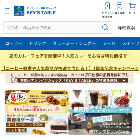
ログイン/
購入履歴
カート
新規登録
詳細検索
コーヒー
ドリンク
クリーミー・シュガー
フード
スイーツ
夏のカレーフェアを開催中！人気カレーをお得な特別価格で！
【コーヒー教室や人気商品が抽選で当たる！】1周年記念キャンペーン