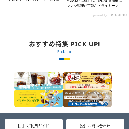
常温保存に対応し、袋のまま簡単に
パイスが新たなおいしさを生み出し
レンジ調理が可能なドライキーマカ
ます。 【材料】 ・0000314917 日東
レーです! トッピング次第でお店の
ベスト JG牛丼の素ＤＸ 90g ・
powered by
オリジナルメニューにアレンジも可
ン 30m
0000323731 プロジーヌ カレーソー
能です♪ 【使用商品】
か
ス 200g 【作り方】 1. 牛丼の素を
0000353070 プロジーヌ ドライキ
沸騰したお湯で約8分ほどボイルし温
ーマカレー （160g） 10袋
めます。 2. ごはんを皿に盛り、牛
丼の素を中央にのせます。 3. 手前
おすすめ特集 PICK UP!
からカレーソースをかけ、サラダを
盛りつけます。 ※牛丼の素のたれを
Pick up
かけてもおいしく召し上がれます。
ご利用ガイド
お問い合わせ