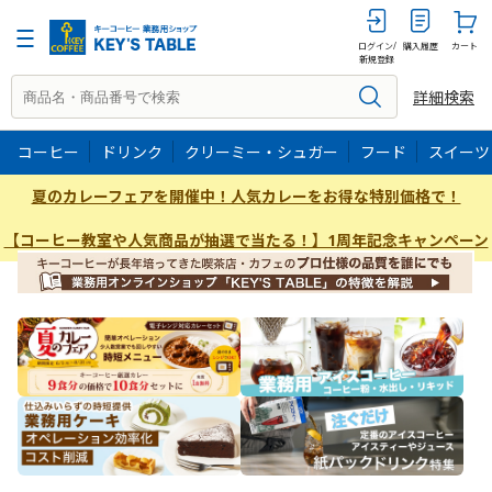
ログイン/
購入履歴
カート
新規登録
詳細検索
コーヒー
ドリンク
クリーミー・シュガー
フード
スイーツ
夏のカレーフェアを開催中！人気カレーをお得な特別価格で！
【コーヒー教室や人気商品が抽選で当たる！】1周年記念キャンペーン