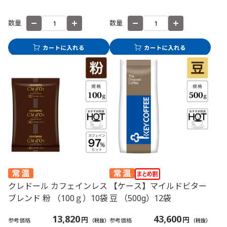
数量
数量
クレドール カフェインレス
【ケース】マイルドビター
ブレンド 粉 （100ｇ）10袋
豆 （500g）12袋
13,820
43,600
円
円
参考価格
参考価格
（税抜）
（税抜）