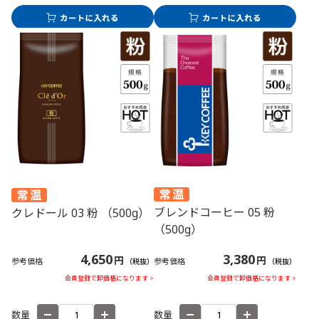
ブレンドコーヒー 05 粉
クレドール 03 粉 （500g）
（500g）
3,380
4,650
円
円
参考価格
参考価格
（税抜）
（税抜）
会員登録で卸価格になります >
会員登録で卸価格になります >
数量
数量