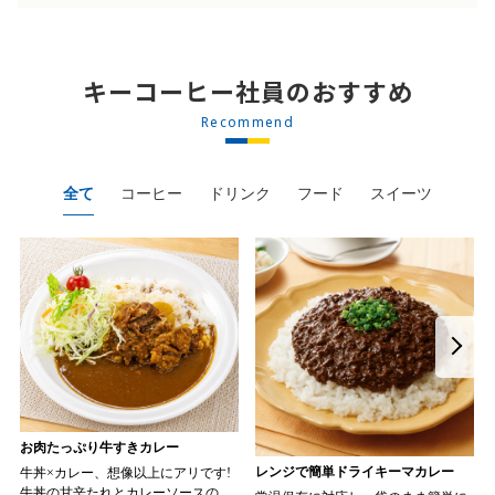
キーコーヒー社員のおすすめ
Recommend
全て
コーヒー
ドリンク
フード
スイーツ
お肉たっぷり牛すきカレー
レンジで簡単ドライキーマカレー
牛丼×カレー、想像以上にアリです!
牛丼の甘辛たれとカレーソースのス