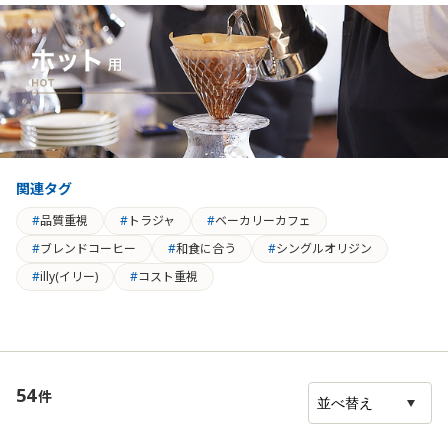
関連タグ
品質重視
トラジャ
ベーカリーカフェ
ブレンドコーヒー
和食に合う
シングルオリジン
illy(イリー)
コスト重視
54
件