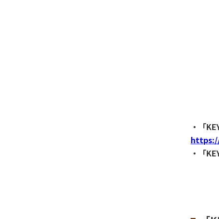
・「KEY
https:
・「KE