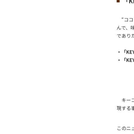
「K
“ココ
んで、
であり
・「KE
・「KE
キーコ
現する
このニ