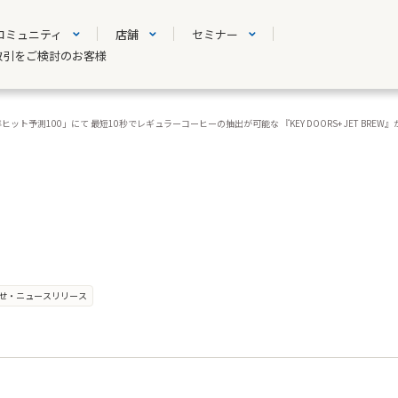
コミュニティ
店舗
セミナー
取引をご検討のお客様
ト予測100」にて 最短10秒でレギュラーコーヒーの抽出が可能な 『KEY DOORS+ JET BREW』
せ・ニュースリリース