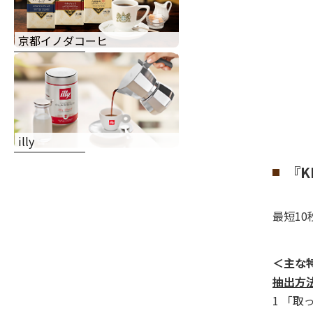
京都イノダコーヒ
illy
『K
最短1
＜主な
抽出方
1 「