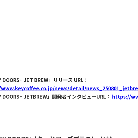
 DOORS+ JET BREW」リリース URL：
//www.keycoffee.co.jp/news/detail/news_250801_jetbr
Y DOORS+ JETBREW」開発者インタビューURL：
https://ww