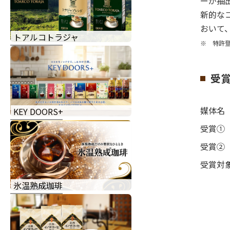
ーが抽
新的な
おいて
トアルコトラジャ
※ 特許登
受
媒体名
KEY DOORS+
受賞①
受賞②
受賞対
氷温熟成珈琲