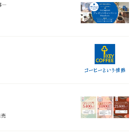
募―
』
発売