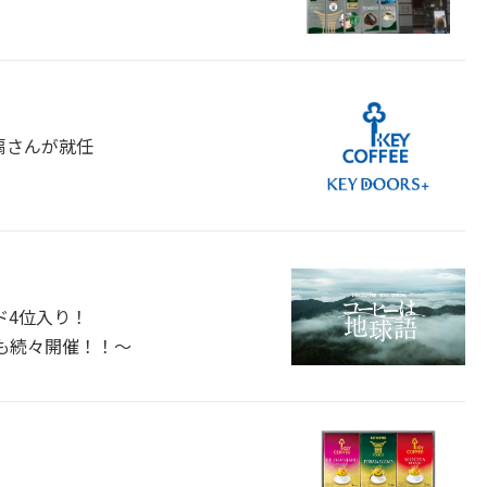
扇さんが就任
ド4位入り！
も続々開催！！～