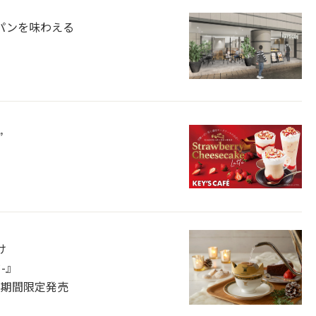
パンを味わえる
”
け
ド-』
て期間限定発売