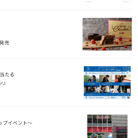
り発売
に当たる
ン』
ップイベント～