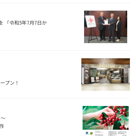
 「令和5年7月7日か
オープン！
て～
作