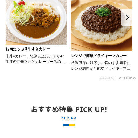
お肉たっぷり牛すきカレー
レンジで簡単ドライキーマカレー
牛丼×カレー、想像以上にアリです!
牛丼の甘辛たれとカレーソースのス
常温保存に対応し、袋のまま簡単に
パイスが新たなおいしさを生み出し
レンジ調理が可能なドライキーマカ
ます。 【材料】 ・0000314917 日東
レーです! トッピング次第でお店の
ベスト JG牛丼の素ＤＸ 90g ・
powered by
オリジナルメニューにアレンジも可
ン 30m
0000323731 プロジーヌ カレーソー
能です♪ 【使用商品】
か
ス 200g 【作り方】 1. 牛丼の素を
0000353070 プロジーヌ ドライキ
沸騰したお湯で約8分ほどボイルし温
ーマカレー （160g） 10袋
めます。 2. ごはんを皿に盛り、牛
丼の素を中央にのせます。 3. 手前
おすすめ特集 PICK UP!
からカレーソースをかけ、サラダを
盛りつけます。 ※牛丼の素のたれを
Pick up
かけてもおいしく召し上がれます。