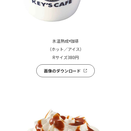
氷温熟成
珈琲
®
（ホット／アイス）
Rサイズ380円
画像の
ダウンロード