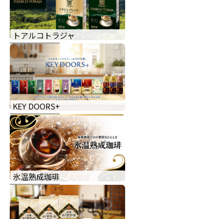
トアルコトラジャ
KEY DOORS+
氷温熟成珈琲