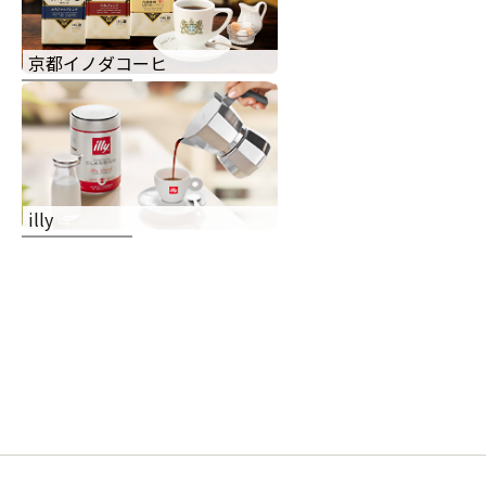
京都イノダコーヒ
illy