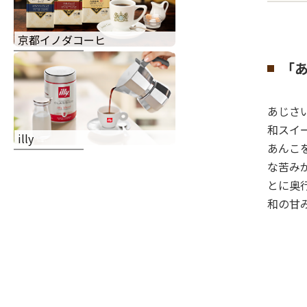
京都イノダコーヒ
「
あじさ
和スイ
illy
あんこ
な苦み
とに奥
和の甘