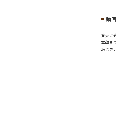
動
発売に
本動画
あじさ