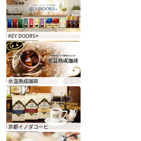
KEY DOORS+
氷温熟成珈琲
京都イノダコーヒ