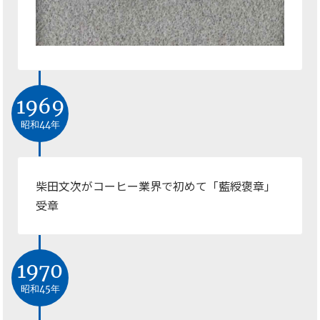
1969
昭和44年
柴田文次がコーヒー業界で初めて「藍綬褒章」
受章
1970
昭和45年