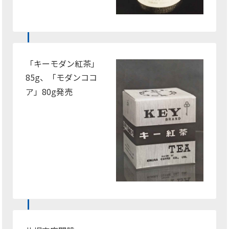
「キーモダン紅茶」
85
、「モダンココ
g
ア」80
発売
g