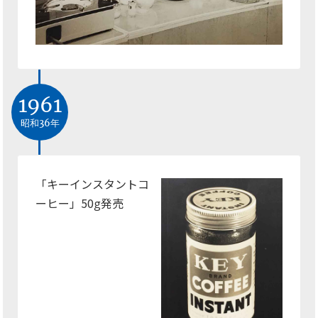
1961
昭和36年
「キーインスタントコ
ーヒー」50
発売
g