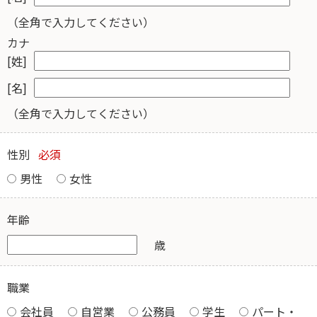
（全角で入力してください）
カナ
[姓]
[名]
（全角で入力してください）
性別
必須
男性
女性
年齢
歳
職業
会社員
自営業
公務員
学生
パート・