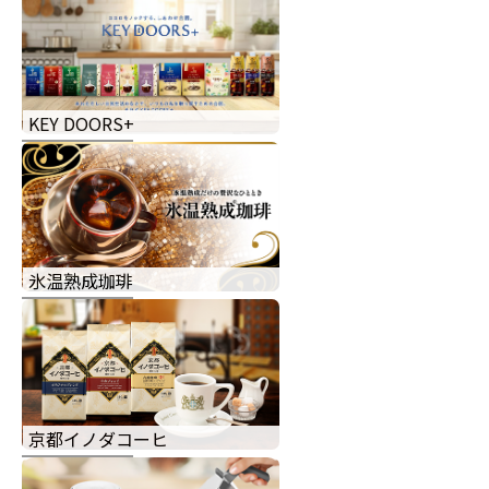
KEY DOORS+
氷温熟成珈琲
京都イノダコーヒ