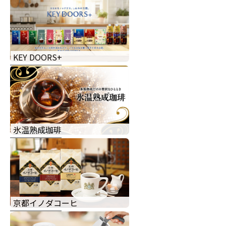
KEY DOORS+
氷温熟成珈琲
京都イノダコーヒ