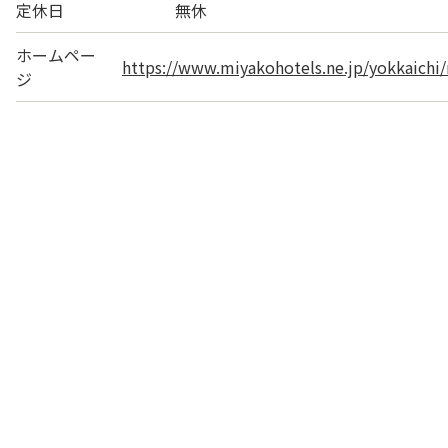
定休日
無休
ホームペー
https://www.miyakohotels.ne.jp/yokkaichi/
ジ