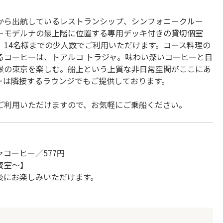
から出航しているレストランシップ、シンフォニークルー
ーモデルナの最上階に位置する専用デッキ付きの貸切個室
、14名様までの少人数でご利用いただけます。コース料理の
るコーヒーは、トアルコ トラジャ。味わい深いコーヒーと目
景の東京を楽しむ。船上という上質な非日常空間がここにあ
ーは隣接するラウンジでもご提供しております。
ご利用いただけますので、お気軽にご乗船ください。
】
コーヒー／577円
賓室～】
後にお楽しみいただけます。