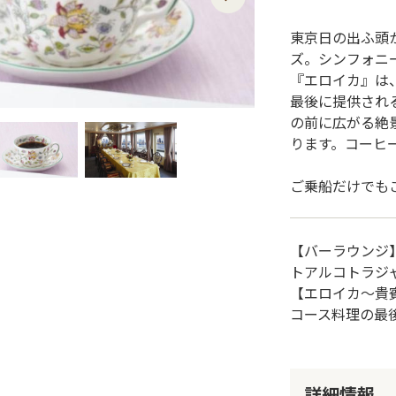
東京日の出ふ頭
ズ。シンフォニ
『エロイカ』は
最後に提供され
の前に広がる絶
ります。コーヒ
ご乗船だけでも
【バーラウンジ
トアルコトラジャ
【エロイカ～貴
コース料理の最
詳細情報