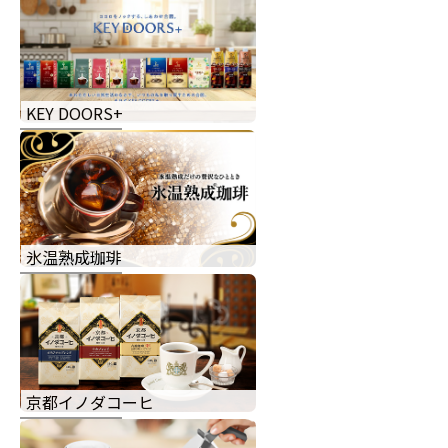
KEY DOORS+
氷温熟成珈琲
京都イノダコーヒ